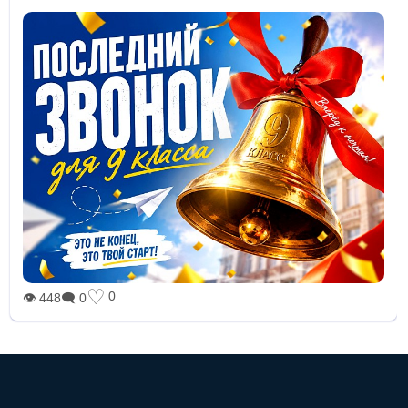
♡
0
👁 448
🗨 0