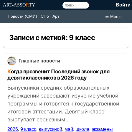
ART-ASSO
R
TY
Войти
Новости (СМИ)
СПб
Арт
☰ Меню
Записи с меткой:
9 класс
Главные новости
Когда прозвенит Последний звонок для
девятиклассников в 2026 году
Выпускники средних образовательных
учреждений завершают изучение учебной
программы и готовятся к государственной
итоговой аттестации. Девятый класс
выступает серьезным...
2026
,
9 класс
,
выпускной
,
май
,
школа
,
экзамены