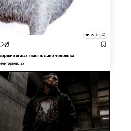
❤️
🔥
😮
👏
ершие животные по вине человека
ментариев:
27