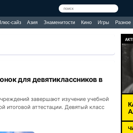
Плюс-сайз
Азия
Знаменитости
Кино
Игры
Разное
АКТ
учреждений завершают изучение учебной
К
ой итоговой аттестации. Девятый класс
А
Ч