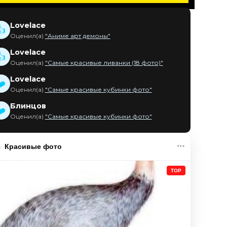
Lovelace
👍
Оценил(а)
"Аниме арт демоны"
Lovelace
👍
Оценил(а)
"Самые красивые ливанки (18 фото)"
Lovelace
❤️
Оценил(а)
"Самые красивые кубинки фото"
Блинцов
❤️
Оценил(а)
"Самые красивые кубинки фото"
Красивые фото
TOP