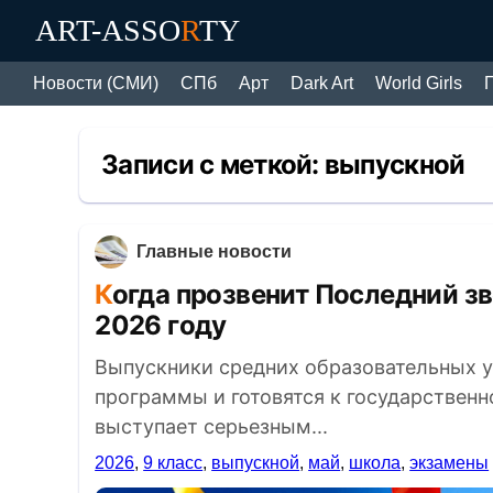
ART-ASSO
R
TY
Новости (СМИ)
СПб
Арт
Dark Art
World Girls
Записи с меткой:
выпускной
Главные новости
Когда прозвенит Последний звонок для девятиклассников в
2026 году
Выпускники средних образовательных 
программы и готовятся к государственн
выступает серьезным...
2026
,
9 класс
,
выпускной
,
май
,
школа
,
экзамены