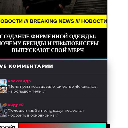
// BREAKING NEWS /// НОВОСТИ (СМИ) /// СВЕЖИ
СОЗДАНИЕ ФИРМЕННОЙ ОДЕЖДЫ:
ПОЧЕМУ БРЕНДЫ И ИНФЛЮЕНСЕРЫ
ВЫПУСКАЮТ СВОЙ МЕРЧ
IVE КОММЕНТАРИИ
Александр
"
Меня прям порадовало качество 4K каналов.
На большом тели...
"
Андрей
"
Холодильник Samsung вдруг перестал
морозить в основной ка...
"
С-САЙЗ