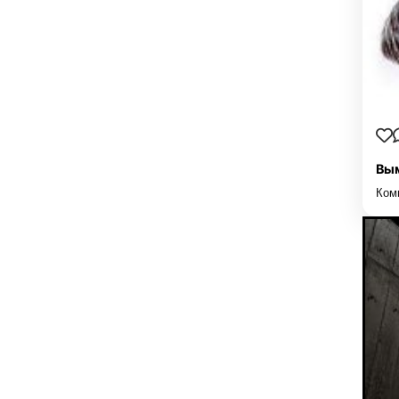
Вым
Ком