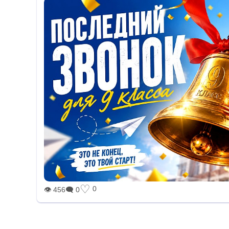
♡
0
👁 456
🗨 0