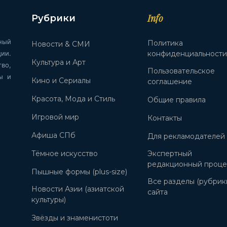
Info
Рубрики
ный
Политика
Новости & СМИ
ии.
конфиденциальност
Культура и Арт
во,
Пользовательское
ы и
Кино и Сериалы
соглашение
Красота, Мода и Стиль
Общие правила
Игровой мир
Контакты
Афиша СПб
Для рекламодателей
Тёмное искусство
Экспертный
редакционный проце
Пышные формы (plus-size)
Все разделы (рубрик
Новости Азии (азиатской
сайта
культуры)
Звёзды и знаменистоти