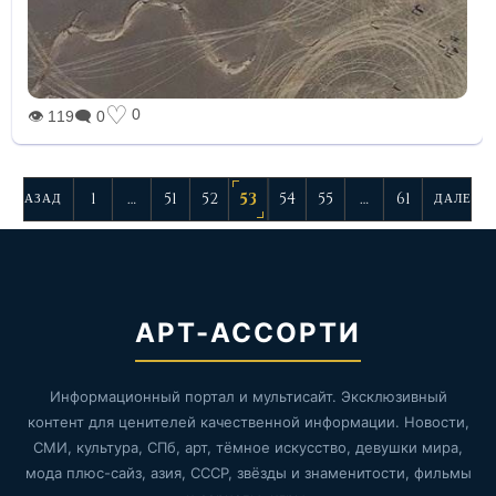
♡
0
👁 119
🗨 0
1
…
51
52
53
54
55
…
61
НАЗАД
ДАЛЕЕ
АРТ-АССОРТИ
Информационный портал и мультисайт. Эксклюзивный
контент для ценителей качественной информации. Новости,
СМИ, культура, СПб, арт, тёмное искусство, девушки мира,
мода плюс-сайз, азия, СССР, звёзды и знаменитости, фильмы