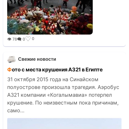
♡
0
👁 78
🗨 0
Свежие новости
Фото с места крушения А321 в Египте
31 октября 2015 года на Синайском
полуострове произошла трагедия. Аэробус
А321 компании «Когалымавиа» потерпел
крушение. По неизвестным пока причинам,
само...