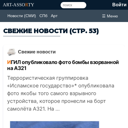
ART-ASSO
R
TY
Войти
Новости (СМИ)
СПб
Арт
☰ Меню
СВЕЖИЕ НОВОСТИ
(СТР. 53)
Свежие новости
ИГИЛ опубликовало фото бомбы взорванной
на А321
Террористическая группировка
«Исламское государство»* опубликовала
фото якобы того самого взрывного
устройства, которое пронесли на борт
самолёта А321. На ...