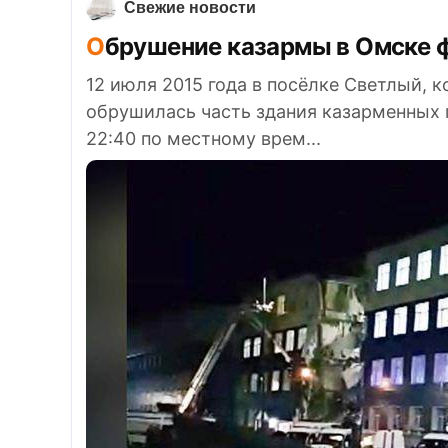
Свежие новости
Обрушение казармы в Омске 
12 июля 2015 года в посёлке Светлый, 
обрушилась часть здания казарменных
22:40 по местному врем...