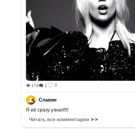
♡
0
👁 174
🗨 1
Славян
Я её сразу узнал!!!!
Читать все комментарии ➤➤