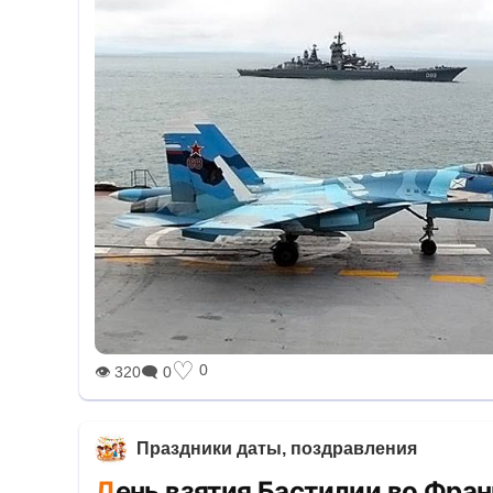
♡
0
👁 320
🗨 0
Праздники даты, поздравления
День взятия Бастилии во Фра