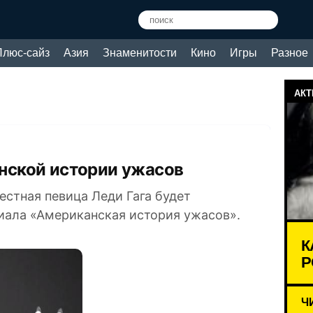
Плюс-сайз
Азия
Знаменитости
Кино
Игры
Разное
АКТ
анской истории ужасов
естная певица Леди Гага будет
риала «Американская история ужасов».
К
Р
Ч