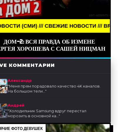
// СВЕЖИЕ НОВОСТИ /// BREAKING NEWS /// НОВОС
ДОМ-2: ВСЯ ПРАВДА ОБ ИЗМЕНЕ
ЕРГЕЯ ХОРОШЕВА С САШЕЙ НИЦМАН
IVE КОММЕНТАРИИ
Александр
"
Меня прям порадовало качество 4K каналов.
На большом тели...
"
Андрей
"
Холодильник Samsung вдруг перестал
морозить в основной ка...
"
ЯЧИЕ ФОТО ДЕВУШЕК