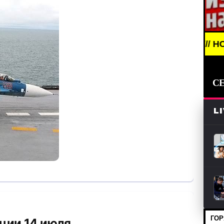
BREAKING NEWS /// НОВОСТИ (СМИ) /
С
L
ГОР
нции 14 июля