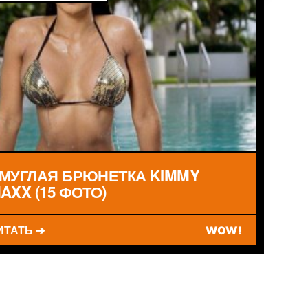
МУГЛАЯ БРЮНЕТКА KIMMY
AXX (15 ФОТО)
ИТАТЬ ➔
WOW!