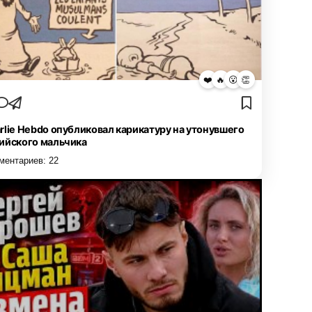
❤️
🔥
😮
👏
rlie Hebdo опубликовал карикатуру на утонувшего
ийского мальчика
ментариев:
22