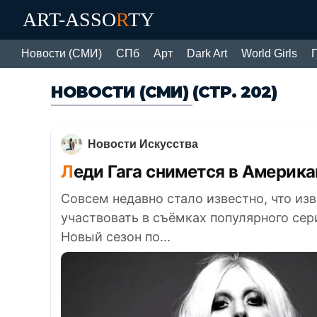
ART-ASSO
R
TY
Новости (СМИ)
СПб
Арт
Dark Art
World Girls
НОВОСТИ (СМИ)
(СТР. 202)
Новости Искусства
Леди Гага снимется в Америк
Совсем недавно стало известно, что изв
участвовать в съёмках популярного се
Новый сезон по...