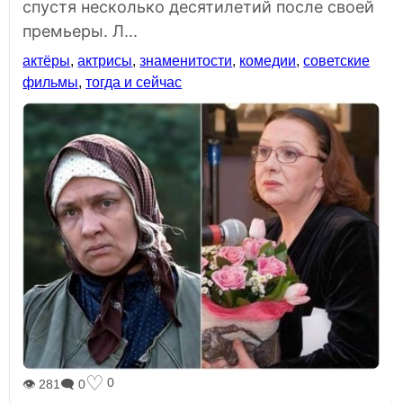
спустя несколько десятилетий после своей
премьеры. Л...
актёры
,
актрисы
,
знаменитости
,
комедии
,
советские
фильмы
,
тогда и сейчас
♡
0
👁 281
🗨 0