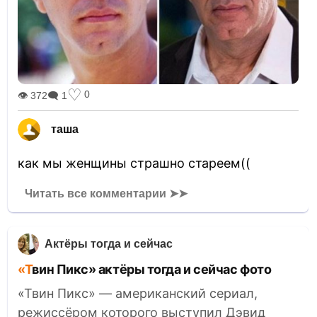
♡
0
👁 372
🗨 1
таша
как мы женщины страшно стареем((
Читать все комментарии ➤➤
Актёры тогда и сейчас
«Твин Пикс» актёры тогда и сейчас фото
«Твин Пикс» — американский сериал,
режиссёром которого выступил Дэвид