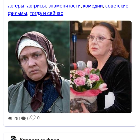
актёры
,
актрисы
,
знаменитости
,
комедии
,
советские
фильмы
,
тогда и сейчас
♡
0
👁 281
🗨 0