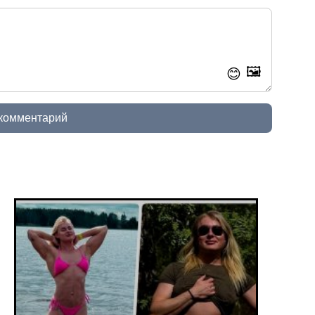
🖼️
😊
 комментарий