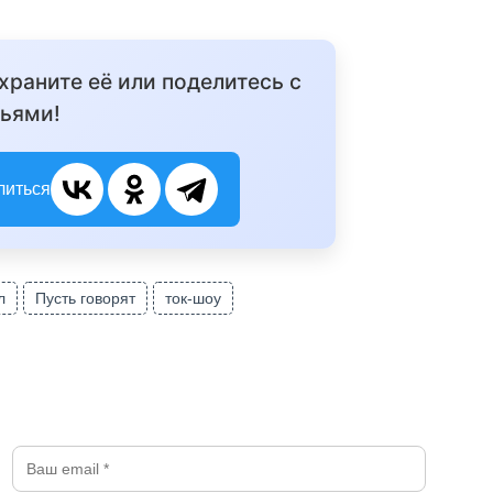
охраните её или поделитесь с
ьями!
литься
л
Пусть говорят
ток-шоу