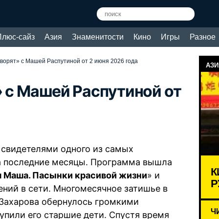
Плюс-сайз
Азия
Знаменитости
Кино
Игры
Разное
оворят» с Машей Распутиной от 2 июня 2026 года
АЗИ
» с Машей Распутиной от
и свидетелями одного из самых
а последние месяцы. Программа вышла
К
 Маша. Пасынки красивой жизни
» и
Р
ний в сети. Многомесячное затишье в
 Захарова обернулось громкими
Ч
пили его старшие дети. Спустя время