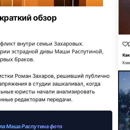
 краткий обзор
нфликт внутри семьи Захаровых.
рии эстрадной дивы Маши Распутиной,
Как
ервых браков.
Ком
тистки Роман Захаров, решивший публично
апряжения в студии зашкаливал, когда
льные юристы начали анализировать
анные редакторам передачи.
ла Маша Распутина фото