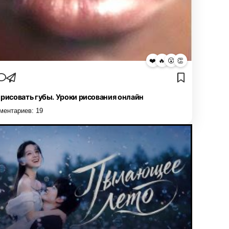
❤️
🔥
😮
👏
 рисовать губы. Уроки рисования онлайн
ментариев:
19