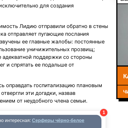
 исключительно для создания
жимость Лидию отправили обратно в стены
шка отправляет пугающие послания
озвучены ее главные жалобы: постоянные
льзование уничижительных прозвищ;
е адекватной поддержки со стороны
г и спрятать ее подальше от
К
сь оправдать госпитализацию плановым
Ч
отвергли эти догадки, назвав
нием от неудобного члена семьи.
1
но интересная:
Серферы чёрно-белое