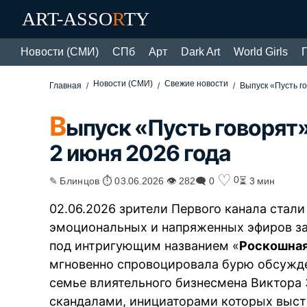
ART-ASSO
R
TY
Новости (СМИ)
СПб
Арт
Dark Art
World Girls
Новости (СМИ)
Свежие новости
Главная
Выпуск «Пусть г
В
ыпуск «Пусть говорят
2 июня 2026 года
♡
0
✎ Блинцов ⏱ 03.06.2026 👁 282
🗨 0
⏳ 3 мин
02.06.2026 зрители Первого канала стал
эмоциональных и напряженных эфиров з
под интригующим названием «
Роскошная
мгновенно спровоцировала бурю обсужде
семье влиятельного бизнесмена Виктора
скандалами, инициаторами которых высту