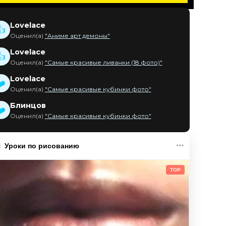
Lovelace
👍
Оценил(а)
"Аниме арт демоны"
Lovelace
👍
Оценил(а)
"Самые красивые ливанки (18 фото)"
Lovelace
❤️
Оценил(а)
"Самые красивые кубинки фото"
Блинцов
❤️
Оценил(а)
"Самые красивые кубинки фото"
Уроки по рисованию
TOP