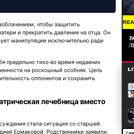
BREAKING NEWS 
зоблачением, чтобы защитить
тери и прекратить давление на отца. Он
В
ьзует манипуляции исключительно ради
Л
бя предельно тихо во время недавних
L
венности на роскошный особняк. Цель
ительность оппонентов и сохранить
атрическая лечебница вместо
суждения стала ситуация со старшей
дией Ермаковой. Родственники заявили,
САМ