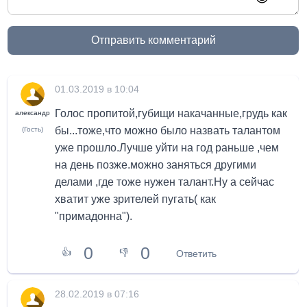
Отправить комментарий
01.03.2019 в 10:04
Голос пропитой,губищи накачанные,грудь как
александр
бы...тоже,что можно было назвать талантом
(Гость)
уже прошло.Лучше уйти на год раньше ,чем
на день позже.можно заняться другими
делами ,где тоже нужен талант.Ну а сейчас
хватит уже зрителей пугать( как
"примадонна").
0
0
👍
👎
Ответить
28.02.2019 в 07:16