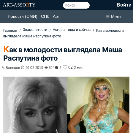
ART-ASSO
R
TY
Войти
Новости (СМИ)
СПб
Арт
☰ Меню
Знаменитости
Актёры тогда и сейчас
Главная
Как в молодости
выглядела Маша Распутина фото
К
ак в молодости выглядела Маша
Распутина фото
♡
0
✎ Блинцов ⏱ 26.02.2019 👁 394
🗨 2
⏳ 2 мин