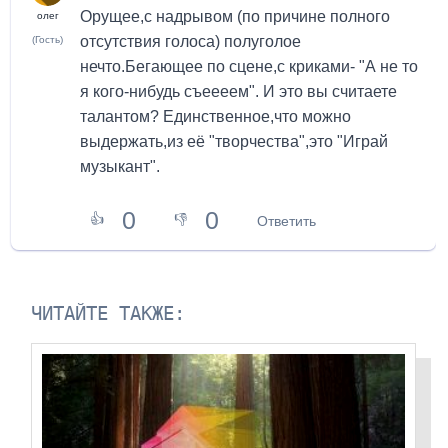
Орущее,с надрывом (по причине полного
олег
отсутствия голоса) полуголое
(Гость)
нечто.Бегающее по сцене,с криками- "А не то
я кого-нибудь съеееем". И это вы считаете
талантом? Единственное,что можно
выдержать,из её "творчества",это "Играй
музыкант".
0
0
👍
👎
Ответить
ЧИТАЙТЕ ТАКЖЕ: