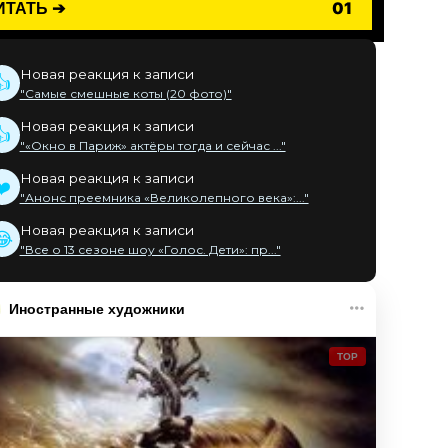
ИТАТЬ ➔
01
Новая реакция к записи
👍
"Самые смешные коты (20 фото)"
Новая реакция к записи
👍
"«Окно в Париж» актёры тогда и сейчас ..."
Новая реакция к записи
❤️
"Анонс преемника «Великолепного века»:..."
Новая реакция к записи
😂
"Все о 13 сезоне шоу «Голос. Дети»: пр..."
Иностранные художники
TOP