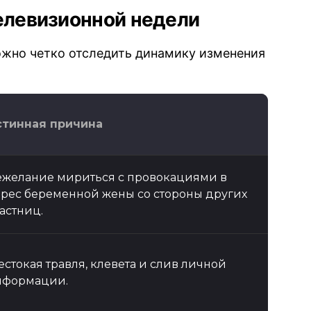
телевизионной недели
ожно четко отследить динамику изменения
стинная причина
желание мириться с провокациями в
рес беременной жены со стороны других
астниц.
стокая травля, клевета и слив личной
нформации.