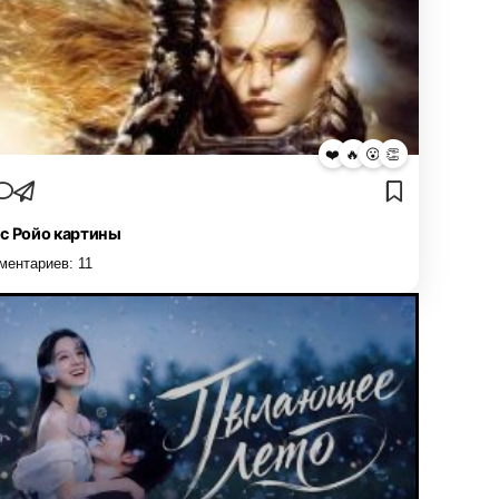
❤️
🔥
😮
👏
с Ройо картины
ментариев:
11