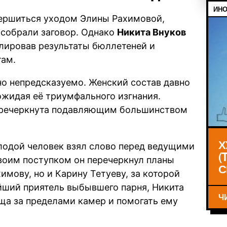
ИНО
вершиться уходом Элины Рахимовой,
 собрали заговор. Однако
Никита Внуков
улировав результаты бюллетеней и
там.
о непредсказуемо. Женский состав давно
ожидая её триумфального изгнания.
еречеркнута подавляющим большинством
Х
лодой человек взял слово перед ведущими
(
воим поступком он перечеркнул планы
С
имову, но и Карину Тетуеву, за которой
йший приятель выбывшего парня, Никита
Ч
ща за пределами камер и помогать ему