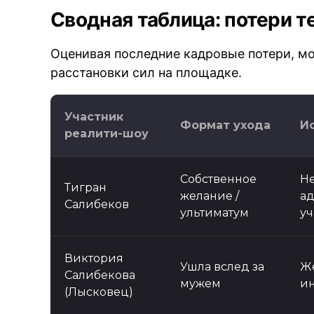
Сводная таблица: потери 
Оценивая последние кадровые потери, м
расстановки сил на площадке.
Участник
Формат ухода
И
реалити-шоу
Собственное
Не
Тигран
желание /
ад
Салибеков
ультиматум
уч
Виктория
Ушла вслед за
Же
Салибекова
мужем
и
(Лысковец)