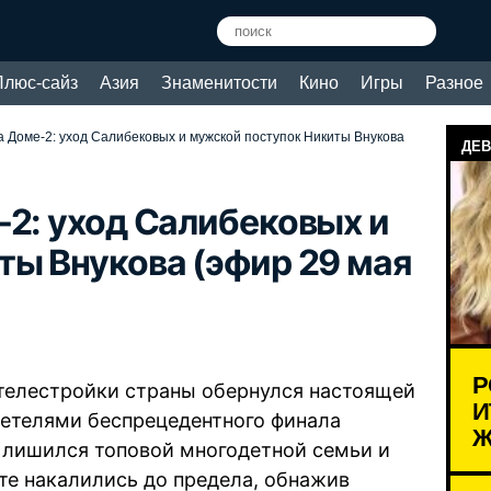
Плюс-сайз
Азия
Знаменитости
Кино
Игры
Разное
а Доме-2: уход Салибековых и мужской поступок Никиты Внукова
ДЕВ
-2: уход Салибековых и
ты Внукова (эфир 29 мая
Р
 телестройки страны обернулся настоящей
И
детелями беспрецедентного финала
Ж
 лишился топовой многодетной семьи и
те накалились до предела, обнажив