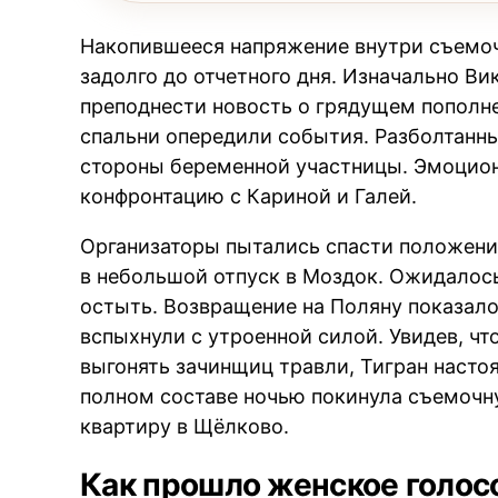
Накопившееся напряжение внутри съемочн
задолго до отчетного дня. Изначально В
преподнести новость о грядущем пополне
спальни опередили события. Разболтанны
стороны беременной участницы. Эмоцион
конфронтацию с Кариной и Галей.
Организаторы пытались спасти положение
в небольшой отпуск в Моздок. Ожидалось
остыть. Возвращение на Поляну показал
вспыхнули с утроенной силой. Увидев, чт
выгонять зачинщиц травли, Тигран насто
полном составе ночью покинула съемочн
квартиру в Щёлково.
Как прошло женское голос