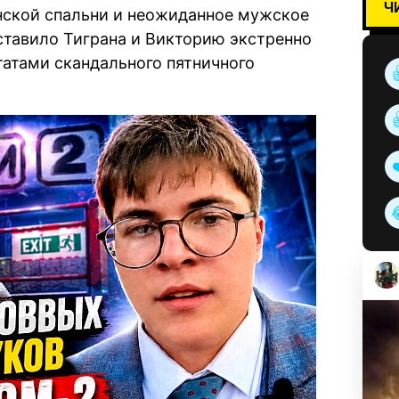
Ч
нской спальни и неожиданное мужское
аставило Тиграна и Викторию экстренно
татами скандального пятничного