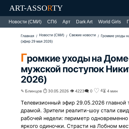
ART-ASSO
R
TY
Новости (СМИ)
СПб
Арт
Dark Art
World Girls
Новости (СМИ)
Свежие новости
Главная
Громкие уходы н
(эфир 29 мая 2026)
Г
ромкие уходы на Доме
мужской поступок Ники
2026)
♡
4
✎ Блинцов ⏱ 30.05.2026 👁 4223
🗨 0
⏳ 4 мин
Телевизионный эфир 29.05.2026 главной
драмой. Зрители реалити-шоу стали сви
рабочей недели: периметр одновременно
яркого одиночки. Страсти на Лобном мес