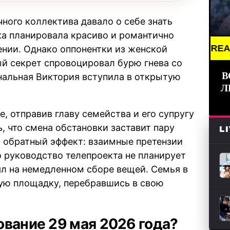
ого коллектива давало о себе знать
ика планировала красиво и романтично
BREAKING NEWS
нии. Однако оппонентки из женской
й секрет спровоцировал бурю гнева со
В
альная Виктория вступила в открытую
Л
, отправив главу семейства и его супругу
, что смена обстановки заставит пару
L
о обратный эффект: взаимные претензии
о руководство телепроекта не планирует
ял на немедленном сборе вещей. Семья в
ую площадку, перебравшись в свою
ование 29 мая 2026 года?