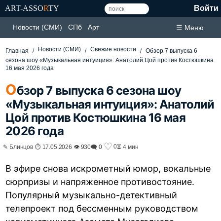
ART-ASSO
R
TY
Войти
Новости (СМИ)
СПб
Арт
☰ Меню
Новости (СМИ)
Свежие новости
Главная
Обзор 7 выпуска 6
сезона шоу «Музыкальная интуиция»: Анатолий Цой против Костюшкина
16 мая 2026 года
О
бзор 7 выпуска 6 сезона шоу
«Музыкальная интуиция»: Анатолий
Цой против Костюшкина 16 мая
2026 года
♡
0
✎ Блинцов ⏱ 17.05.2026 👁 930
🗨 0
⏳ 4 мин
В эфире снова искрометный юмор, вокальные
сюрпризы и напряженное противостояние.
Популярный музыкально-детективный
телепроект под бессменным руководством