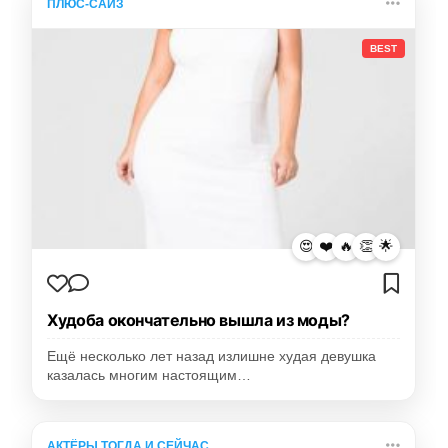
ПЛЮС-САЙЗ
BEST
😍
❤️
🔥
👏
🌟
Худоба окончательно вышла из моды?
Ещё несколько лет назад излишне худая девушка
казалась многим настоящим…
АКТЁРЫ ТОГДА И СЕЙЧАС