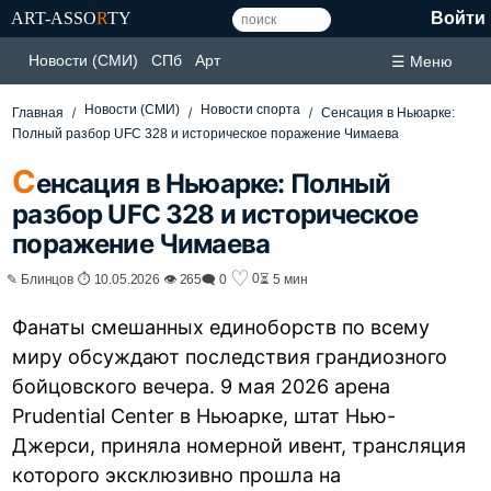
ART-ASSO
R
TY
Войти
Новости (СМИ)
СПб
Арт
☰ Меню
Новости (СМИ)
Новости спорта
Главная
Сенсация в Ньюарке:
Полный разбор UFC 328 и историческое поражение Чимаева
С
енсация в Ньюарке: Полный
разбор UFC 328 и историческое
поражение Чимаева
♡
0
✎ Блинцов ⏱ 10.05.2026 👁 265
🗨 0
⏳ 5 мин
Фанаты смешанных единоборств по всему
миру обсуждают последствия грандиозного
бойцовского вечера. 9 мая 2026 арена
Prudential Center в Ньюарке, штат Нью-
Джерси, приняла номерной ивент, трансляция
которого эксклюзивно прошла на