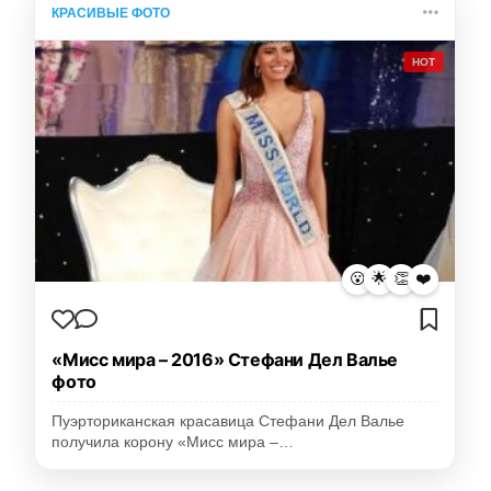
КРАСИВЫЕ ФОТО
HOT
😮
🌟
👏
❤️
«Мисс мира – 2016» Стефани Дел Валье
фото
Пуэрториканская красавица Стефани Дел Валье
получила корону «Мисс мира –…