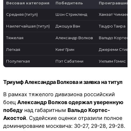
Весовая категория
Победитель
Проигравший
Средняя (титул)
Шон Стрикленд
Хамзат Чимаев
Наилегчайшая (титул)
Джошуа Ван
Тацуро Таира
Тяжелая
Александр Волков
Вальдо Кортес
Легкая
Кинг Грин
Джереми Стив
Полулегкая
Пэт Сабатини
Уильям Гомис
Триумф Александра Волкова и заявка на титул
В рамках тяжелого дивизиона российский
боец
Александр Волков одержал уверенную
победу
над габаритным
Вальдо Кортес-
Акостой
. Судейские оценки отразили полное
доминирование москвича: 30-27, 29-28, 29-28.