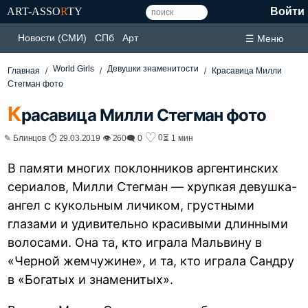
ART-ASSO
R
TY
Войти
Новости (СМИ)
СПб
Арт
☰ Меню
World Girls
Девушки знаменитости
Главная
Красавица Милли
Стегман фото
К
расавица Милли Стегман фото
♡
0
✎ Блинцов ⏱ 29.03.2019 👁 260
🗨 0
⏳ 1 мин
В памяти многих поклонников аргентинских
сериалов, Милли Стегман — хрупкая девушка-
ангел с кукольным личиком, грустными
глазами и удивительно красивыми длинными
волосами. Она та, кто играла Мальвину в
«Черной жемчужине», и та, кто играла Сандру
в «Богатых и знаменитых».