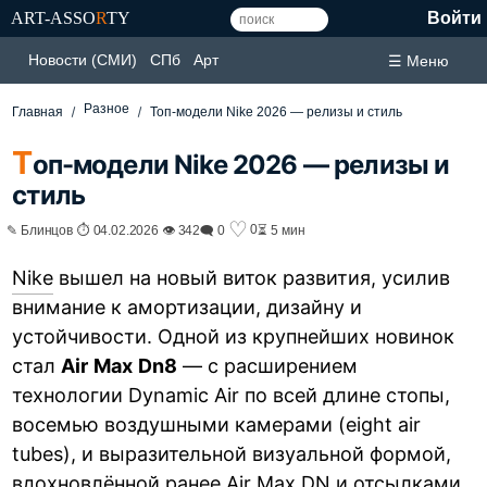
ART-ASSO
R
TY
Войти
Новости (СМИ)
СПб
Арт
☰ Меню
Разное
Главная
Топ-модели Nike 2026 — релизы и стиль
Т
оп-модели Nike 2026 — релизы и
стиль
♡
0
✎ Блинцов ⏱ 04.02.2026 👁 342
🗨 0
⏳ 5 мин
Nike
вышел на новый виток развития, усилив
внимание к амортизации, дизайну и
устойчивости. Одной из крупнейших новинок
стал
Air
Max
Dn
8
— с расширением
технологии Dynamic Air по всей длине стопы,
восемью воздушными камерами (eight air
tubes), и выразительной визуальной формой,
вдохновлённой ранее Air Max DN и отсылками