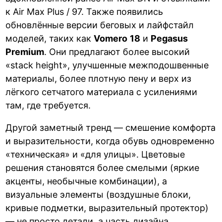
к Air Max Plus / 97. Также появились
обновлённые версии беговых и лайфстайл
моделей, таких как
Vomero
18
и
Pegasus
Premium
. Они предлагают более высокий
«stack height», улучшенные межподошвенные
материалы, более плотную пену и верх из
лёгкого сетчатого материала с усилениями
там, где требуется.
Другой заметный тренд — смешение комфорта
и выразительности, когда обувь одновременно
«техническая» и «для улицы». Цветовые
решения становятся более смелыми (яркие
акценты, необычные комбинации), а
визуальные элементы (воздушные блоки,
кривые подметки, выразительный протектор)
— не просто детали, а часть дизайна.