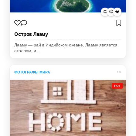
👏
😍
❤️
Остров Лааму
Лааму — рай в Индийском океане. Лааму является
атоллом, и…
ФОТОГРАФЫ МИРА
HOT