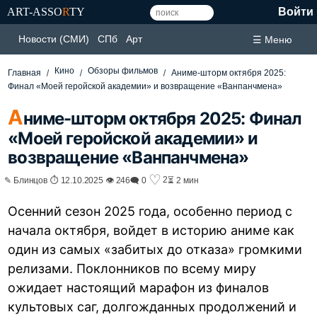
ART-ASSO
R
TY
Войти
Новости (СМИ)
СПб
Арт
☰ Меню
Кино
Обзоры фильмов
Главная
Аниме-шторм октября 2025:
Финал «Моей геройской академии» и возвращение «Ванпанчмена»
А
ниме-шторм октября 2025: Финал
«Моей геройской академии» и
возвращение «Ванпанчмена»
♡
2
✎ Блинцов ⏱ 12.10.2025 👁 246
🗨 0
⏳ 2 мин
Осенний сезон 2025 года, особенно период с
начала октября, войдет в историю аниме как
один из самых «забитых до отказа» громкими
релизами. Поклонников по всему миру
ожидает настоящий марафон из финалов
культовых саг, долгожданных продолжений и