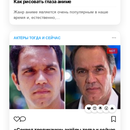
Как рисовать глаза аниме
Жанр аниме является очень популярным в наше
время и, естественно,…
АКТЁРЫ ТОГДА И СЕЙЧАС
HOT
❤️
😍
🌟
😮
🔥
«Секрет тропиканки» актёры тогда и сейчас