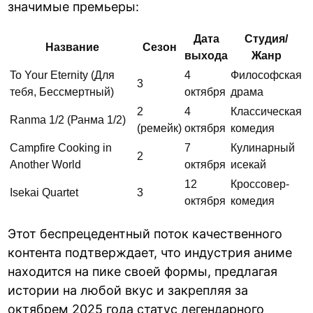
значимые премьеры:
Дата
Студия/
Название
Сезон
выхода
Жанр
To Your Eternity (Для
4
Философская
3
тебя, Бессмертный)
октября
драма
2
4
Классическая
Ranma 1/2 (Ранма 1/2)
(ремейк)
октября
комедия
Campfire Cooking in
7
Кулинарный
2
Another World
октября
исекай
12
Кроссовер-
Isekai Quartet
3
октября
комедия
Этот беспрецедентный поток качественного
контента подтверждает, что индустрия аниме
находится на пике своей формы, предлагая
истории на любой вкус и закрепляя за
октябрем 2025 года статус легендарного