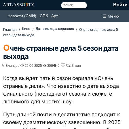
ART-ASSO
R
TY
Войти
Новости (СМИ)
СПб
Арт
☰ Меню
Кино
Даты выхода сериалов
Главная
Очень странные дела 5
сезон дата выхода
О
чень странные дела 5 сезон дата
выхода
♡
0
✎ Блинцов ⏱ 29.06.2025 👁 306
🗨 0
⏳ 3 мин
Когда выйдет пятый сезон сериала «Очень
странные дела». Что известно о дате выхода
финального (последнего) сезона и сюжете
любимого для многих шоу.
Путь длиной почти в десятилетие подходит к
своему драматическому завершению. В 2025