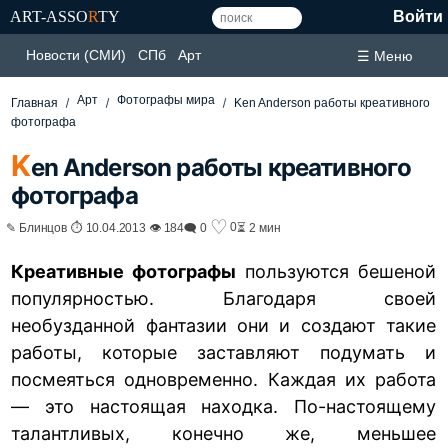
ART-ASSO
R
TY
Войти
Новости (СМИ)
СПб
Арт
☰ Меню
Арт
Фотографы мира
Главная
Ken Anderson работы креативного
фотографа
K
en Anderson работы креативного
фотографа
♡
0
✎ Блинцов ⏱ 10.04.2013 👁 184
🗨 0
⏳ 2 мин
Креативные фотографы
пользуются бешеной
популярностью. Благодаря своей
необузданной фантазии они и создают такие
работы, которые заставляют подумать и
посмеяться одновременно. Каждая их работа
— это настоящая находка. По-настоящему
талантливых, конечно же, меньшее