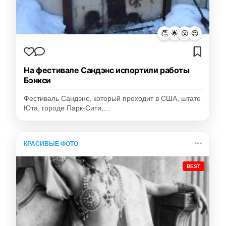
👏
🌟
😮
😍
На фестивале Сандэнс испортили работы
Бэнкси
Фестиваль Сандэнс, который проходит в США, штате
Юта, городе Парк-Сити,…
КРАСИВЫЕ ФОТО
BEST