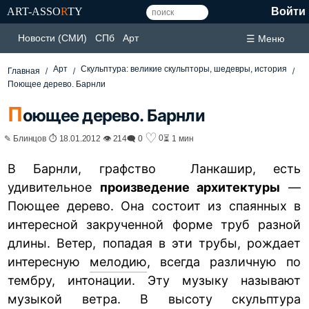
ART-ASSO
R
TY
Войти
Новости (СМИ)
СПб
Арт
☰ Меню
Арт
Скульптура: великие скульпторы, шедевры, история
Главная
Поющее дерево. Барнли
П
оющее дерево. Барнли
♡
0
✎ Блинцов ⏱ 18.01.2012 👁 214
🗨 0
⏳ 1 мин
В Барнли, графство Ланкашир, есть
удивительное
произведение архитектуры
—
Поющее дерево. Она состоит из спаянных в
интересной закрученной форме труб разной
длины. Ветер, попадая в эти трубы, рождает
интересную
мелодию
, всегда различную по
тембру, интонации. Эту музыку называют
музыкой ветра. В высоту скульптура