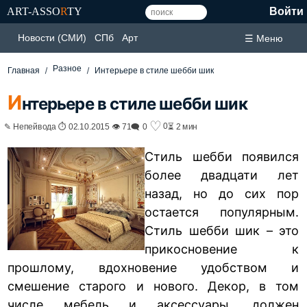
ART-ASSO
R
TY
Войти
Новости (СМИ)
СПб
Арт
☰ Меню
Разное
Главная
Интерьере в стиле шебби шик
И
нтерьере в стиле шебби шик
♡
0
✎ Непейвода ⏱ 02.10.2015 👁 71
🗨 0
⏳ 2 мин
Стиль шебби появился
более двадцати лет
назад, но до сих пор
остается популярным.
Стиль шебби шик – это
прикосновение к
прошлому, вдохновение удобством и
смешение старого и нового. Декор, в том
числе мебель и аксессуары, должен