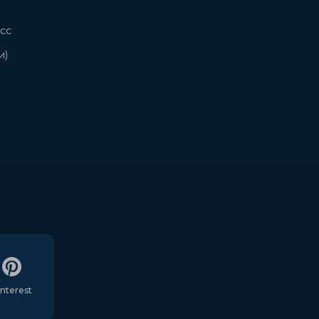
сс
и)
interest