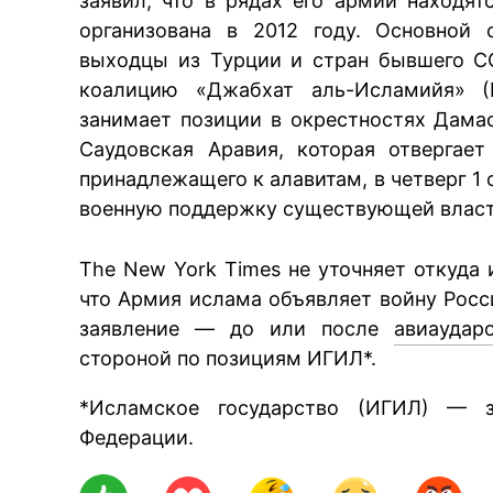
заявил, что в рядах его армии находя
организована в 2012 году. Основной 
выходцы из Турции и стран бывшего С
коалицию «Джабхат аль-Исламийя» (И
занимает позиции в окрестностях Дама
Саудовская Аравия, которая отвергае
принадлежащего к алавитам, в четверг 1
военную поддержку существующей власт
The New York Times не уточняет откуда
что Армия ислама объявляет войну Росс
заявление — до или после
авиаудар
стороной по позициям ИГИЛ*.
*Исламское государство (ИГИЛ) — з
Федерации.