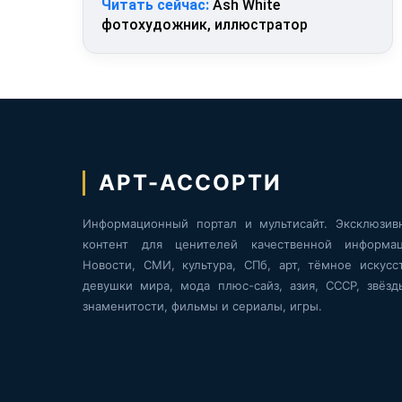
Читать сейчас:
Ash White
фотохудожник, иллюстратор
АРТ-АССОРТИ
Информационный портал и мультисайт. Эксклюзив
контент для ценителей качественной информац
Новости, СМИ, культура, СПб, арт, тёмное искусст
девушки мира, мода плюс-сайз, азия, СССР, звёзд
знаменитости, фильмы и сериалы, игры.