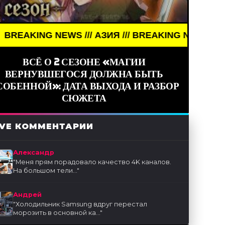
ING NEWS /// АЗИЯ /// BREAKING NEWS /// АЗИЯ //
ВСЁ О 2 СЕЗОНЕ «МАГИИ
ВЕРНУВШЕГОСЯ ДОЛЖНА БЫТЬ
СОБЕННОЙ»: ДАТА ВЫХОДА И РАЗБОР
СЮЖЕТА
IVE КОММЕНТАРИИ
Александр
"
Меня прям порадовало качество 4K каналов.
На большом тели...
"
Андрей
"
Холодильник Samsung вдруг перестал
морозить в основной ка...
"