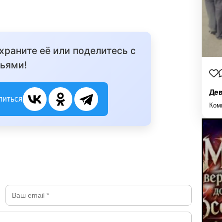
охраните её или поделитесь с
ьями!
Дев
литься
Ком