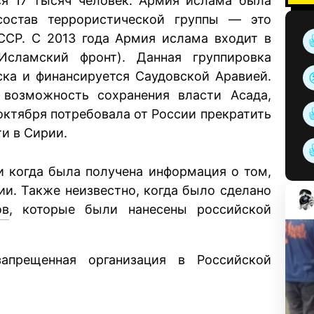
тся 17 тысяч человек. Армия ислама была
состав террористической группы — это
ССР. С 2013 года Армия ислама входит в
сламский фронт). Данная группировка
ска и финансируется Саудовской Аравией.
т возможность сохранения власти Асада,
 октября потребовала от России прекратить
и в Сирии.
 и когда была получена информация о том,
ии. Также неизвестно, когда было сделано
ов
, которые были нанесены российской
апрещенная организация в Российской