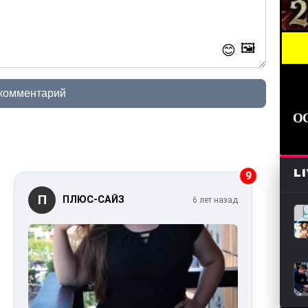
🖼️
BREAK
😊
 комментарий
О
L
9
П
ПЛЮС-САЙЗ
6 лет назад