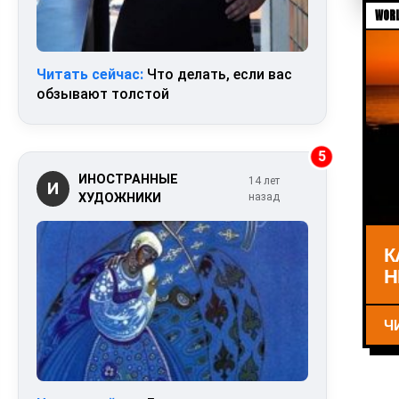
WORL
Читать сейчас:
Что делать, если вас
обзывают толстой
5
ИНОСТРАННЫЕ
14 лет
И
ХУДОЖНИКИ
назад
К
Н
Ч