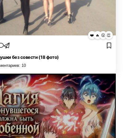
❤️
🔥
😮
👏
ушки без совести (18 фото)
ментариев:
10