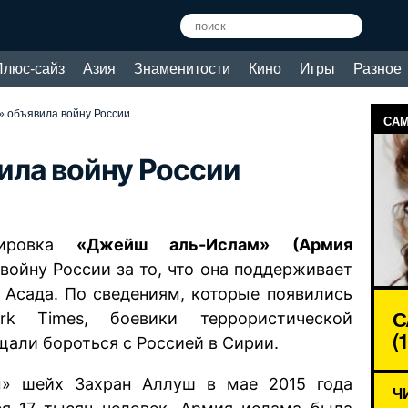
Плюс-сайз
Азия
Знаменитости
Кино
Игры
Разное
 объявила войну России
САМ
ила войну России
пировка
«Джейш аль-Ислам» (Армия
 войну России за то, что она поддерживает
 Асада. По сведениям, которые появились
С
 Times, боевики террористической
(
щали бороться с Россией в Сирии.
» шейх Захран Аллуш в мае 2015 года
Ч