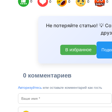
0
0
0
0
0
Не потеряйте статью! 💡 С
друз
В избранное
Поде
0 комментариев
Авторизуйтесь
или оставьте комментарий как гость