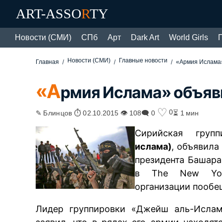
ART-ASSO
R
TY
Новости (СМИ)
СПб
Арт
Dark Art
World Girls
Новости (СМИ)
Главные новости
Главная
«Армия Ислама»
«А
рмия Ислама» объяв
♡
0
✎ Блинцов ⏱ 02.10.2015 👁 108
🗨 0
⏳ 1 мин
Сирийская груп
ислама)
, объявила
президента Башара
в The New York
организации пообе
Лидер группировки «Джейш аль-Ислам