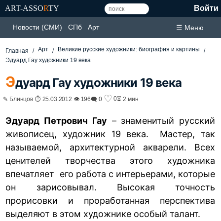
ART-ASSO
R
TY
Войти
Новости (СМИ)
СПб
Арт
☰ Меню
Арт
Великие русские художники: биография и картины
Главная
Эдуард Гау художники 19 века
Э
дуард Гау художники 19 века
♡
0
✎ Блинцов ⏱ 25.03.2012 👁 196
🗨 0
⏳ 2 мин
Эдуард Петрович Гау
– знаменитый русский
живописец, художник 19 века. Мастер, так
называемой, архитектурной акварели. Всех
ценителей творчества этого художника
впечатляет его работа с интерьерами, которые
он зарисовывал. Высокая точность
прорисовки и проработанная перспектива
выделяют в этом художнике особый талант.