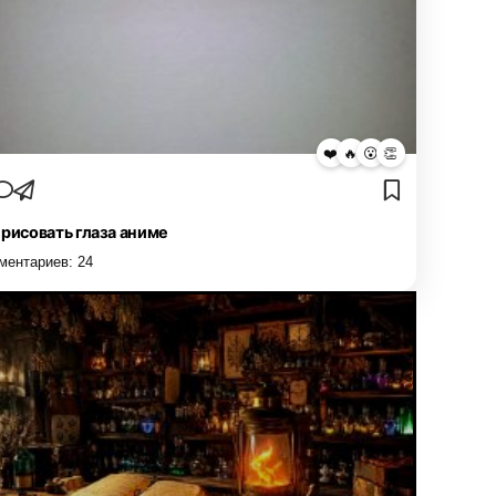
❤️
🔥
😮
👏
 рисовать глаза аниме
ментариев:
24