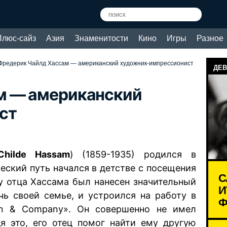
Плюс-сайз
Азия
Знаменитости
Кино
Игры
Разное
Фредерик Чайлд Хассам — американский художник-импрессионист
ДЕВ
м — американский
ст
Childe Hassam
) (1859-1935) родился в
ческий путь начался в детстве с посещения
С
су отца Хассама был нанесен значительный
И
чь своей семье, и устроился на работу в
Ф
rown & Company». Он совершенно не имел
дя это, его отец помог найти ему другую