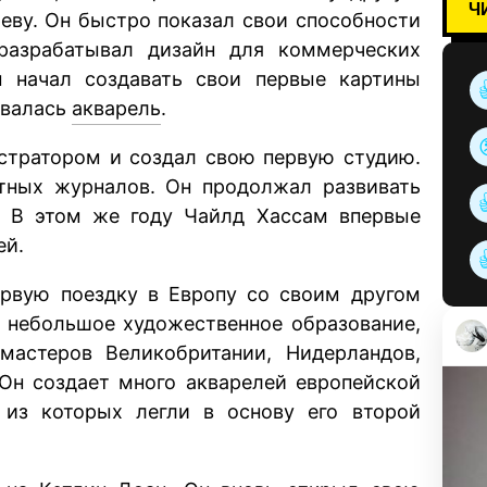
Ч
реву. Он быстро показал свои способности
азрабатывал дизайн для коммерческих
ам начал создавать свои первые картины
авалась
акварель
.
юстратором и создал свою первую студию.
тных журналов. Он продолжал развивать
. В этом же году Чайлд Хассам впервые
ей.
ервую поездку в Европу со своим другом
 небольшое художественное образование,
астеров Великобритании, Нидерландов,
 Он создает много акварелей европейской
 из которых легли в основу его второй