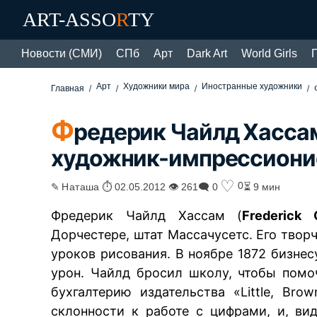
ART-ASSO
R
TY
Новости (СМИ)
СПб
Арт
Dark Art
World Girls
Арт
Художники мира
Иностранные художники
Главная
Ф
редерик Чайлд Хасса
художник-импрессиони
♡
0
✎ Наташа ⏱ 02.05.2012 👁 261
🗨 0
⏳ 9 мин
Фредерик Чайлд Хассам (
Frederick 
Дорчестере, штат Массачусетс. Его твор
уроков рисования. В ноябре 1872 бизне
урон. Чайлд бросил школу, чтобы помо
бухгалтерию издательства «Little, B
склонности к работе с цифрами, и, ви