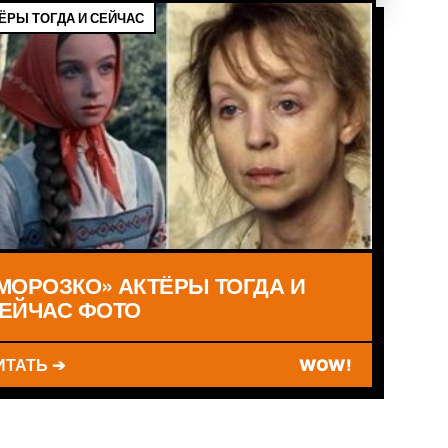
ЁРЫ ТОГДА И СЕЙЧАС
МОРОЗКО» АКТЁРЫ ТОГДА И
ЕЙЧАС ФОТО
ИТАТЬ ➔
WOW!