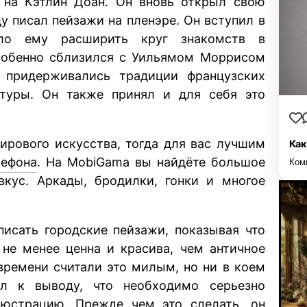
 на Кэтлин Доан. Он вновь открыл свою
у писал пейзажи на пленэре. Он вступил в
ило ему расширить круг знакомств в
собенно сблизился с Уильямом Моррисом
 придерживались традиции французских
туры. Он также принял и для себя это
мирового искусства, тогда для вас лучшим
Как
лефона
. На MobiGama вы найдёте большое
Ком
вкус. Аркады, бродилки, гонки и многое
писать городские пейзажи, показывая что
 не менее ценна и красива, чем античное
 времени считали это милым, но ни в коем
л к выводу, что необходимо серьезно
юстрацию. Прежде чем это сделать, он