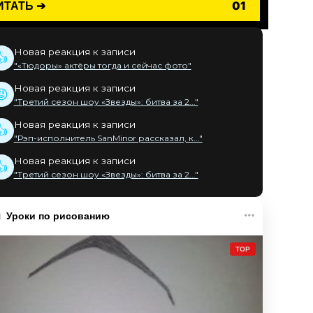
ИТАТЬ ➔
01
Новая реакция к записи
👍
"«Тюдоры» актёры тогда и сейчас фото"
Новая реакция к записи
😡
"Третий сезон шоу «Звезды»: битва за 2..."
Новая реакция к записи
👍
"Рэп-исполнитель SanMinor рассказал, к..."
Новая реакция к записи
👍
"Третий сезон шоу «Звезды»: битва за 2..."
Уроки по рисованию
TOP