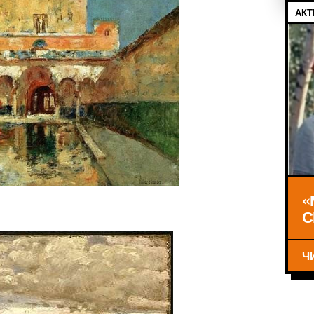
АКТ
«
С
Ч