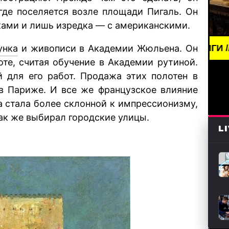
где поселяется возле площади Пигаль. Он
ами и лишь изредка — с американскими.
унка
и живописи в Академии Жюльена. Он
WS /// АРТ /// ПИСАТЕЛИ И КНИГИ /// BREAKING NE
те, считая обучение в Академии рутиной.
 для его работ. Продажа этих полотен в
в Париже. И все же французское влияние
ика стала более склонной к импрессионизму,
так же выбирал городские улицы.
L