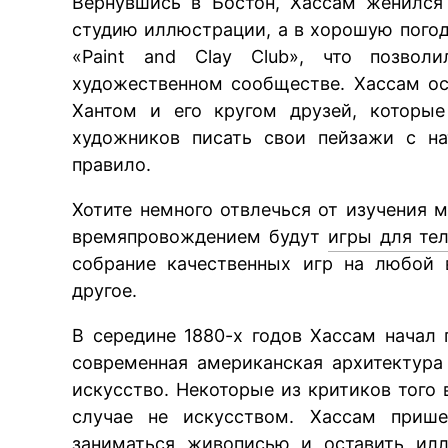
Вернувшись в Бостон, Хассам женился
студию иллюстрации, а в хорошую погод
«Paint and Clay Club», что позвол
художественном сообществе. Хассам о
Хантом и его кругом друзей, которые
художников писать свои пейзажи с на
правило.
Хотите немного отвлечься от изучения 
времяпровождением будут
игры для те
собрание качественных игр на любой 
другое.
В середине 1880-х годов Хассам начал 
современная американская архитектура
искусство. Некоторые из критиков того
случае не искусством. Хассам прише
заниматься живописью и оставить илл