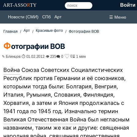
ART-ASSO
R
TY
Войти
Новости (СМИ)
СПб
Арт
☰ Меню
Арт
Красивые фото
Главная
Фотографии ВОВ
Ф
отографии ВОВ
♡
0
✎ Блинцов ⏱ 01.02.2012 👁 235
🗨 0
⏳ 1 мин
Война
Союза Советских Социалистических
Республик против Германии и её союзников,
которыми тогда были: Болгария, Венгрия,
Италия, Румыния, Словакия, Финляндия,
Хорватия, а затем и Япония продолжалась с
1941 года по 1945 год. Изначально термин
Великая Отечественная Война
был негласным
названием, таким же как и другие: священная
народная война, священная отечественная