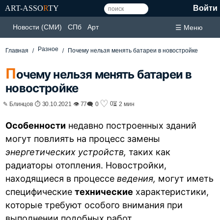
ART-ASSO
R
TY
Войти
Новости (СМИ)
СПб
Арт
☰ Меню
Разное
Главная
Почему нельзя менять батареи в новостройке
П
очему нельзя менять батареи в
новостройке
♡
0
✎ Блинцов ⏱ 30.10.2021 👁 77
🗨 0
⏳ 2 мин
Особенности
недавно построенных зданий
могут повлиять на процесс замены
энергетических устройств,
таких как
радиаторы отопления. Новостройки,
находящиеся в процессе
ведения,
могут иметь
специфические
технические
характеристики,
которые требуют особого внимания при
выполнении подобных работ.