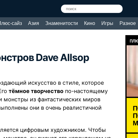
Плюс-сайз
Азия
Знаменитости
Кино
Игры
Разное
ПЛЮ
нстров Dave Allsop
оздающий искусство в стиле, которое
Его
тёмное творчество
по-настоящему
и монстры из фантастических миров
П
 выполнены они в очень реалистичной
П
М
 Является цифровым художником. Чтобы