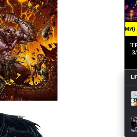
AKING NEWS /// НОВОСТИ (СМИ) /// СВЕЖИЕ НОВО
Т
З
L