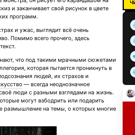
ь монстра, он рисует его карандашом на
Ч
киз и заканчивает свой рисунок в цвете
ких программ.
страх и ужас, выглядит всё очень
во. Помимо всего прочего, здесь
текст.
знают, что под такими мрачными сюжетами
ллегория, которая пытается проникнуть в
подсознания людей, их страхов и
скусство
— всегда неоднозначное
 своё люди с разными взглядами на жизнь.
которые могут взбодрить или подарить
е размышление на темы, о которых многие