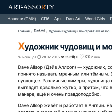
ART-ASSO
R
TY
Новости (СМИ)
СПб
Арт
Dark Art
World Girls
Dark Art
Главная
Художник чудовищ и монстров Dave Allsop
Х
удожник чудовищ и мо
♡
0
✎ Блинцов ⏱ 28.02.2015 👁 253
🗨 0
⏳ 2 мин
Dave Allsop (Дэйв Аллсоп) — художник, с
принято называть мрачным или тёмным. 
пугающее. Различные химеры, чудовища 
выглядят довольно жутко, а притом, что
манере, ещё и очень правдоподобно.
Dave Allsop живёт и работает в Англии.