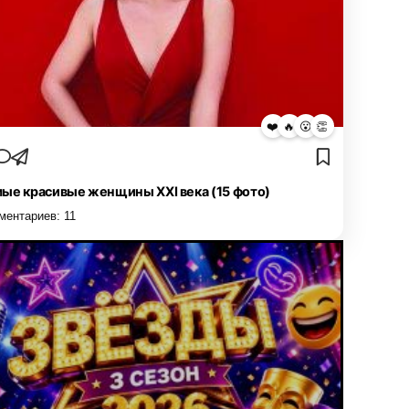
❤️
🔥
😮
👏
ые красивые женщины XXI века (15 фото)
ментариев:
11