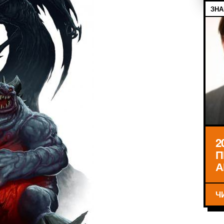
ЗНА
2
П
А
Ч