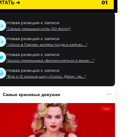
ИТАТЬ ➔
01
Новая реакция к записи
👍
"Самые смешные коты (20 фото)"
Новая реакция к записи
👍
"«Окно в Париж» актёры тогда и сейчас ..."
Новая реакция к записи
❤️
"Анонс преемника «Великолепного века»:..."
Новая реакция к записи
😂
"Все о 13 сезоне шоу «Голос. Дети»: пр..."
Самые красивые девушки
TOP