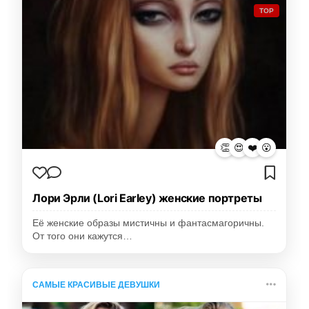
TOP
👏
😍
❤️
😮
Лори Эрли (Lori Earley) женские портреты
Её женские образы мистичны и фантасмагоричны.
От того они кажутся…
САМЫЕ КРАСИВЫЕ ДЕВУШКИ