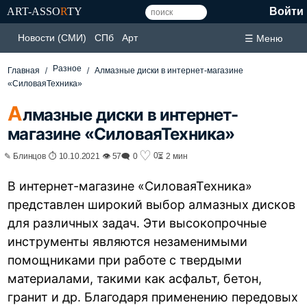
ART-ASSO
R
TY
Войти
Новости (СМИ)
СПб
Арт
☰ Меню
Разное
Главная
Алмазные диски в интернет-магазине
«СиловаяТехника»
А
лмазные диски в интернет-
магазине «СиловаяТехника»
♡
0
✎ Блинцов ⏱ 10.10.2021 👁 57
🗨 0
⏳ 2 мин
В интернет-магазине «СиловаяТехника»
представлен широкий выбор алмазных дисков
для различных задач. Эти высокопрочные
инструменты являются незаменимыми
помощниками при работе с твердыми
материалами, такими как асфальт, бетон,
гранит и др. Благодаря применению передовых