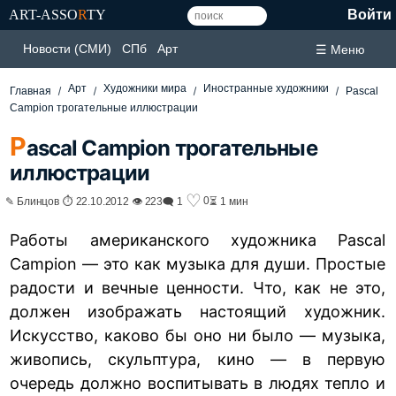
ART-ASSO
R
TY
Войти
Новости (СМИ)
СПб
Арт
☰ Меню
Арт
Художники мира
Иностранные художники
Главная
Pascal
Campion трогательные иллюстрации
P
ascal Campion трогательные
иллюстрации
♡
0
✎ Блинцов ⏱ 22.10.2012 👁 223
🗨 1
⏳ 1 мин
Работы американского художника Pascal
Campion — это как музыка для души. Простые
радости и вечные ценности. Что, как не это,
должен изображать настоящий художник.
Искусство, каково бы оно ни было — музыка,
живопись, скульптура, кино — в первую
очередь должно воспитывать в людях тепло и