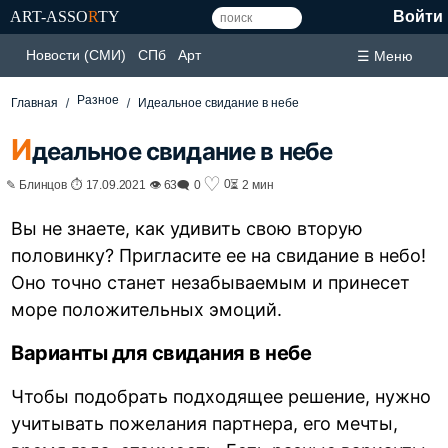
ART-ASSO
R
TY
Войти
Новости (СМИ)
СПб
Арт
☰ Меню
Разное
Главная
Идеальное свидание в небе
И
деальное свидание в небе
♡
0
✎ Блинцов ⏱ 17.09.2021 👁 63
🗨 0
⏳ 2 мин
Вы не знаете, как удивить свою вторую
половинку? Пригласите ее на свидание в небо!
Оно точно станет незабываемым и принесет
море положительных эмоций.
Варианты для свидания в небе
Чтобы подобрать подходящее решение, нужно
учитывать пожелания партнера, его мечты,