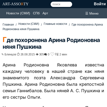
ART-ASSO
R
TY
Войти
Новости (СМИ)
СПб
Арт
☰ Меню
Новости (СМИ)
Главные новости
Главная
Где похоронена Арина
Родионовна няня Пушкина
Г
де похоронена Арина Родионовна
няня Пушкина
♡
0
✎ Блинцов ⏱ 26.08.2015 👁 305
🗨 0
⏳ 2 мин
Арина Родионовна Яковлева известна
каждому человеку в нашей стране как няня
знаменитого поэта Александра Сергеевича
Пушкина. Арина Родионовна была крепостной
семьи Ганнибалов. Была няней А. С. Пушкина и
его сестры Ольги.