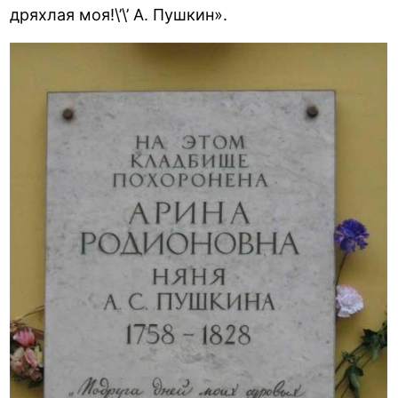
дряхлая моя!\’\’ А. Пушкин».