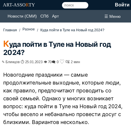
ART-ASSO
R
TY
Войти
Новости (СМИ)
СПб
Арт
☰ Меню
Разное
Главная
Куда пойти в Туле на Новый год 2024?
К
уда пойти в Туле на Новый год
2024?
♡
0
✎ Блинцов ⏱ 25.01.2023 👁 70
🗨 0
⏳ 2 мин
Новогодние праздники — самые
продолжительные выходные, которые люди,
как правило, предпочитают проводить со
своей семьей. Однако у многих возникает
вопрос: куда пойти в Туле на Новый год 2024,
чтобы весело и небанально провести досуг с
близкими. Вариантов несколько.