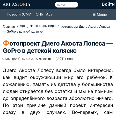
ART-ASSO
R
TY
Войти
Новости (СМИ)
СПб
Арт
☰ Меню
Арт
Фотографы мира
Главная
Фотопроект Диего Акоста Лопеса
— GoPro в детской коляске
Ф
отопроект Диего Акоста Лопеса —
GoPro в детской коляске
♡
0
✎ Блинцов ⏱ 02.02.2015 👁 186
🗨 0
⏳ 1 мин
Диего Акоста Лопесу всегда было интересно,
как видит окружающий мир его ребёнок. К
сожалению, память из детства у большинства
людей стирается без остатка и мы не помним
до определённого возраста абсолютно ничего.
По этой причине данный проект интересен
сразу в двух случаях. Во-первых, сам