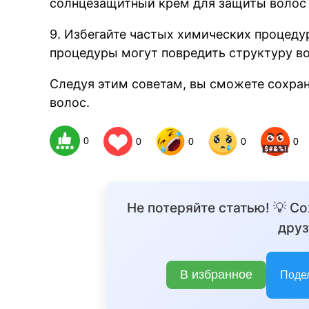
солнцезащитный крем для защиты волос 
9. Избегайте частых химических процедур
процедуры могут повредить структуру во
Следуя этим советам, вы сможете сохра
волос.
0
0
0
0
0
Не потеряйте статью! 💡 С
друз
В избранное
Поде