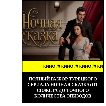
 ДЕВУШКИ ЗНАМЕНИТОСТИ /// WORLD GIRLS /// Д
КИНО /// КИНО /// КИНО /// КИНО ///
ПОЛНЫЙ РАЗБОР ТУРЕЦКОГО
СЕРИАЛА НОЧНАЯ СКАЗКА: ОТ
СЮЖЕТА ДО ТОЧНОГО
КОЛИЧЕСТВА ЭПИЗОДОВ