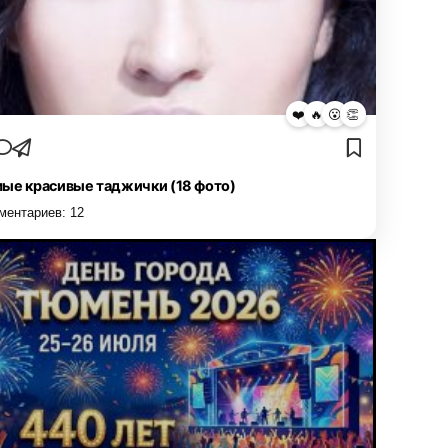
❤️
🔥
😮
👏
ые красивые таджички (18 фото)
ментариев:
12