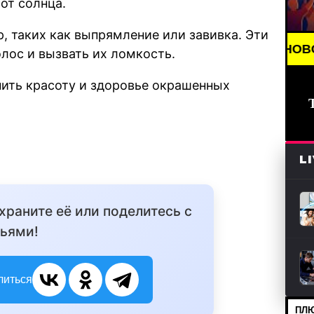
от солнца.
, таких как выпрямление или завивка. Эти
BREAKING NEWS /// НОВОСТИ (СМИ) //
лос и вызвать их ломкость.
нить красоту и здоровье окрашенных
L
охраните её или поделитесь с
ьями!
литься
ПЛЮ