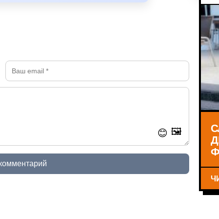
С
🖼️
😊
Д
Ф
 комментарий
Ч