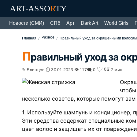
ART-ASSO
R
TY
Новости (СМИ)
СПб
Арт
Dark Art
World Girls
Разное
Главная
Правильный уход за окрашенными волосам
П
равильный уход за о
♡
0
✎ Блинцов ⏱ 30.01.2023 👁 117
🗨 0
⏳ 2 мин
Окраш
чтобы
несколько советов, которые помогут вам
1. Используйте шампунь и кондиционер, 
Эти средства содержат специальные ком
цвет волос и защищать их от повреждени