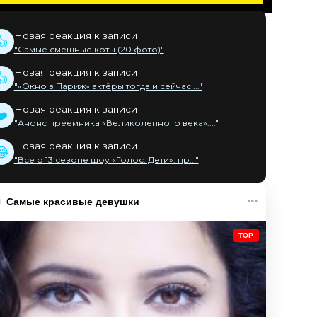
Новая реакция к записи
👍
"Самые смешные коты (20 фото)"
Новая реакция к записи
👍
"«Окно в Париж» актёры тогда и сейчас ..."
Новая реакция к записи
❤️
"Анонс преемника «Великолепного века»:..."
Новая реакция к записи
😂
"Все о 13 сезоне шоу «Голос. Дети»: пр..."
Самые красивые девушки
TOP