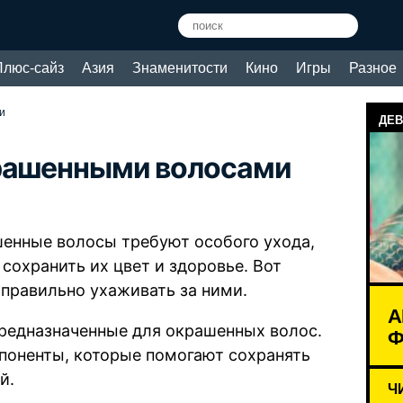
Плюс-сайз
Азия
Знаменитости
Кино
Игры
Разное
и
ДЕВ
крашенными волосами
енные волосы требуют особого ухода,
 сохранить их цвет и здоровье. Вот
 правильно ухаживать за ними.
А
предназначенные для окрашенных волос.
Ф
поненты, которые помогают сохранять
й.
Ч