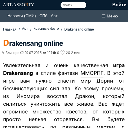
ART-ASSO
R
TY
Войти
Новости (СМИ)
СПб
Арт
☰ Меню
Арт
Красивые фото
Главная
Drakensang online
D
rakensang online
♡
0
✎ Блинцов ⏱ 29.07.2015 👁 197
🗨 0
⏳ 2 мин
Увлекательная и очень качественная
игра
Drakensang
в стиле фэнтези
ММОРПГ
. В этой
игре вам нужно спасти мир Дории от
бесчинствующих сил зла. Ко всему прочему,
из Иномира восстал Дракон, который
силиться уничтожить всё живое. Вас ждёт
огромное множество квестов, от которых
просто нельзя оторваться. Вы будете
путешествовать по различным местам с