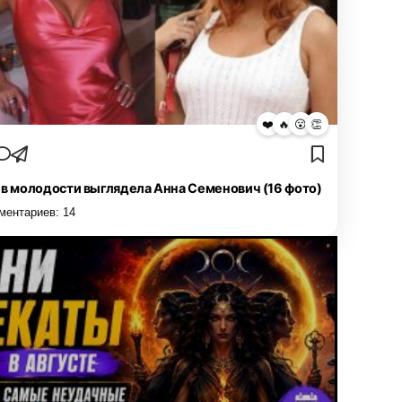
❤️
🔥
😮
👏
 в молодости выглядела Анна Семенович (16 фото)
ментариев:
14