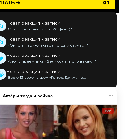
ИТАТЬ ➔
01
Новая реакция к записи
👍
"Самые смешные коты (20 фото)"
Новая реакция к записи
👍
"«Окно в Париж» актёры тогда и сейчас ..."
Новая реакция к записи
❤️
"Анонс преемника «Великолепного века»:..."
Новая реакция к записи
😂
"Все о 13 сезоне шоу «Голос. Дети»: пр..."
Актёры тогда и сейчас
TOP