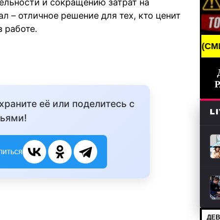
ельности и сокращению затрат на
л – отличное решение для тех, кто ценит
 работе.
BREAKING NEWS /// НОВОСТИ (СМИ) /// СВЕЖИЕ
охраните её или поделитесь с
L
ьями!
литься
ДЕВ