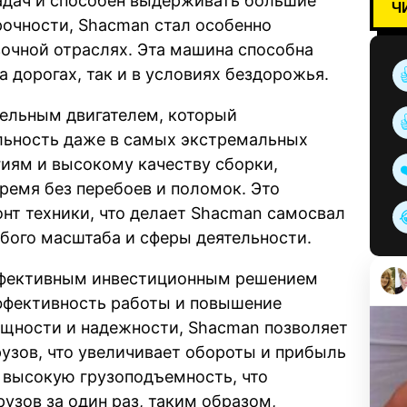
адач и способен выдерживать большие
Ч
рочности, Shacman стал особенно
зочной отраслях. Эта машина способна
 дорогах, так и в условиях бездорожья.
ельным двигателем, который
льность даже в самых экстремальных
иям и высокому качеству сборки,
ремя без перебоев и поломок. Это
нт техники, что делает Shacman самосвал
ого масштаба и сферы деятельности.
ффективным инвестиционным решением
эффективность работы и повышение
ощности и надежности, Shacman позволяет
рузов, что увеличивает обороты и прибыль
 высокую грузоподъемность, что
узов за один раз, таким образом,