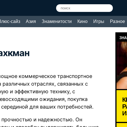
Плюс-сайз
Азия
Знаменитости
Кино
Игры
Разное
ЗНА
ахкман
мощное коммерческое транспортное
в различных отраслях, связанных с
ную и эффективную технику, с
К
евосходящими ожидания, покупка
Р
 серединой для ваших потребностей.
И
й прочностью и надежностью. Он