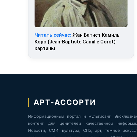
Читать сейчас:
Жан Батист Камиль
Коро (Jean-Baptiste Camille Corot)
картины
АРТ-АССОРТИ
Информационный портал и мультисайт. Эксклюзив
контент для ценителей качественной информац
Новости, СМИ, культура, СПб, арт, тёмное искусст