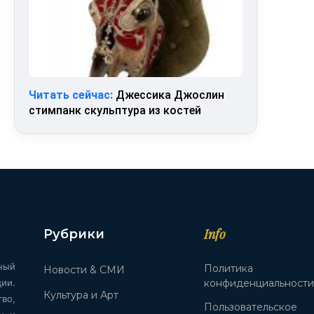
Читать сейчас:
Джессика Джослин
стимпанк скульптура из костей
Info
Рубрики
ный
Политика
Новости & СМИ
ии.
конфиденциальност
Культура и Арт
во,
Пользовательское