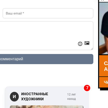
🖼️
😊
 комментарий
С
А
Ч
7
ИНОСТРАННЫЕ
12 лет
И
ХУДОЖНИКИ
назад