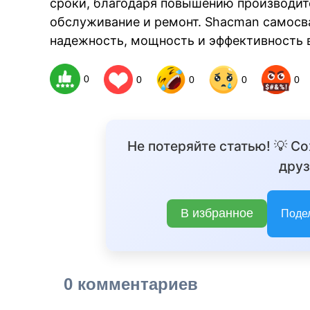
сроки, благодаря повышению производит
обслуживание и ремонт. Shacman самосва
надежность, мощность и эффективность в
0
0
0
0
0
Не потеряйте статью! 💡 С
друз
В избранное
Поде
0 комментариев