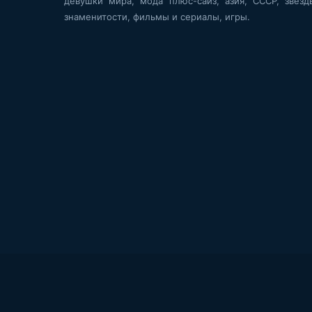
девушки мира, мода плюс-сайз, азия, СССР, звёзд
знаменитости, фильмы и сериалы, игры.