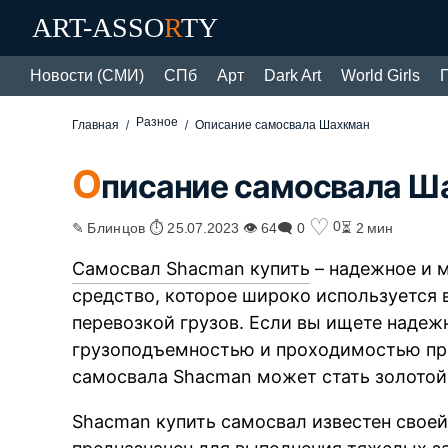
ART-ASSO
R
TY
Новости (СМИ)
СПб
Арт
Dark Art
World Girls
Разное
Главная
Описание самосвала Шахкман
О
писание самосвала Ш
♡
0
✎ Блинцов ⏱ 25.07.2023 👁 64
🗨 0
⏳ 2 мин
Самосвал Shacman купить
– надежное и 
средство, которое широко используется 
перевозкой грузов. Если вы ищете надеж
грузоподъемностью и проходимостью пр
самосвала Shacman может стать золотой
Shacman купить самосвал известен свое