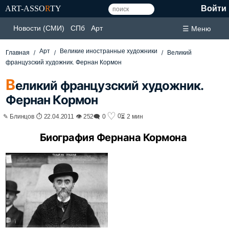
ART-ASSO
R
TY
Войти
Новости (СМИ)
СПб
Арт
☰ Меню
Арт
Великие иностранные художники
Главная
Великий
французский художник. Фернан Кормон
В
еликий французский художник.
Фернан Кормон
♡
0
✎ Блинцов ⏱ 22.04.2011 👁 252
🗨 0
⏳ 2 мин
Биография Фернана Кормона