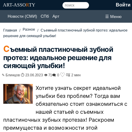
ART-ASSO
R
TY
Войти
Новости (СМИ)
СПб
Арт
☰ Меню
Разное
Главная
Съемный пластиночный зубной протез: идеальное
решение для сияющей улыбки!
С
ъемный пластиночный зубной
протез: идеальное решение для
сияющей улыбки!
♡
0
✎ Блинцов ⏱ 23.06.2023 👁 71
🗨 0
⏳ 2 мин
Хотите узнать секрет идеальной
улыбки без проблем? Тогда вам
обязательно стоит ознакомиться с
нашей статьей о съемных
пластиночных зубных протезах! Раскроем
преимущества и возможности этой