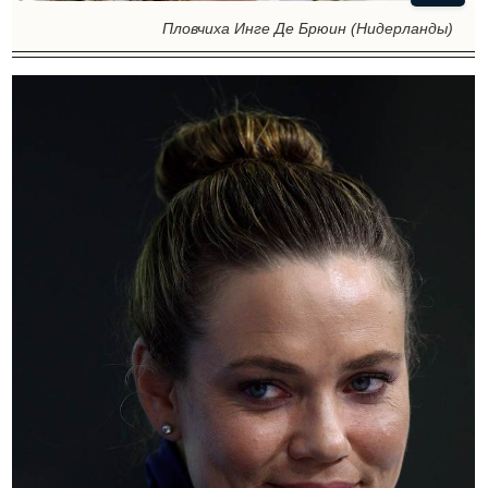
Пловчиха Инге Де Брюин (Нидерланды)