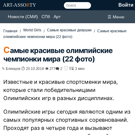
ART-ASSO
R
TY
Войти
Новости (СМИ)
СПб
Арт
☰ Меню
World Girls
Самые красивые девушки
Главная
Самые красивые
олимпийские чемпионки мира (22 фото)
С
амые красивые олимпийские
чемпионки мира (22 фото)
♡
0
✎ Блинцов ⏱ 23.10.2018 👁 277
🗨 2
⏳ 3 мин
Известные и красивые спортсменки мира,
которые стали победительницами
Олимпийских игр в разных дисциплинах.
Олимпийские игры сегодня являются одним из
самых популярных спортивных соревнований.
Проходят раз в четыре года и вызывают