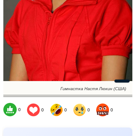
Гимнастка Настя Люкин (США)
0
0
0
0
0