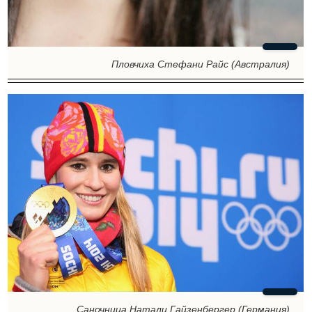
Пловчиха Стефани Райс (Австралия)
Саночница Натали Гайзенбергер (Германия)