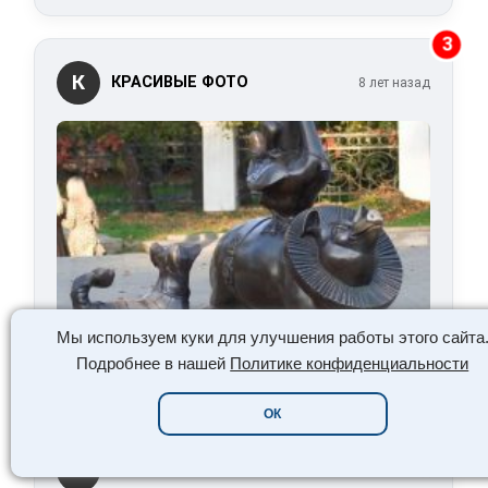
3
К
КРАСИВЫЕ ФОТО
8 лет назад
Мы используем куки для улучшения работы этого сайта
Читать сейчас:
Самые интересные
Подробнее в нашей
Политике конфиденциальности
памятники Таганрога — ТОП-5
ОК
5
К
КРАСИВЫЕ ФОТО
13 лет назад