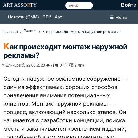
ART-ASSO
R
TY
Войти
Новости (СМИ)
СПб
Арт
☰ Меню
Разное
Главная
Как происходит монтаж наружной рекламы?
К
ак происходит монтаж наружной
рекламы?
♡
0
✎ Блинцов ⏱ 22.06.2023 👁 71
🗨 0
⏳ 2 мин
Сегодня наружное рекламное сооружение —
один из эффективных, хороших способов
привлечения внимания потенциальных
клиентов. Монтаж наружной рекламы —
процесс, включающий несколько этапов. Он
начинается с разработки концепции, поиска
места и заканчивается креплением изделий,
подробнее об этом можно почитать тут: