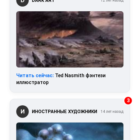
D
DARK ART
12 лет назад
Читать сейчас:
Ted Nasmith фэнтези
иллюстратор
3
И
ИНОСТРАННЫЕ ХУДОЖНИКИ
14 лет назад