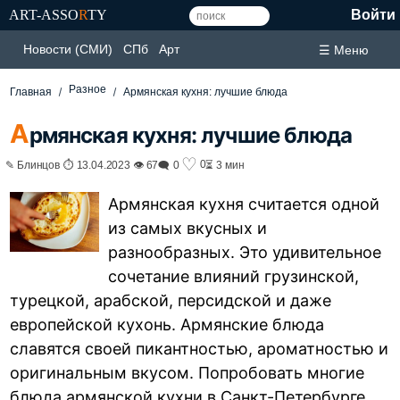
ART-ASSO
R
TY
Войти
Новости (СМИ)
СПб
Арт
☰ Меню
Разное
Главная
Армянская кухня: лучшие блюда
А
рмянская кухня: лучшие блюда
♡
0
✎ Блинцов ⏱ 13.04.2023 👁 67
🗨 0
⏳ 3 мин
Армянская кухня считается одной
из самых вкусных и
разнообразных. Это удивительное
сочетание влияний грузинской,
турецкой, арабской, персидской и даже
европейской кухонь. Армянские блюда
славятся своей пикантностью, ароматностью и
оригинальным вкусом. Попробовать многие
блюда армянской кухни в Санкт-Петербурге