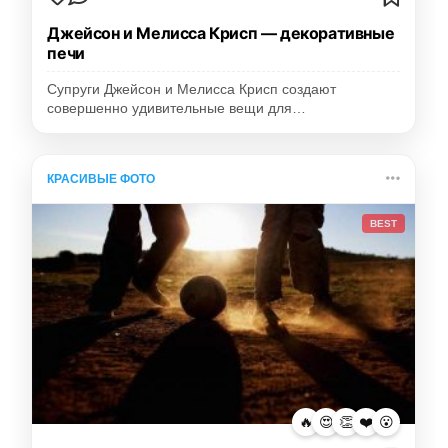
Джейсон и Мелисса Крисп — декоративные
печи
Супруги Джейсон и Мелисса Крисп создают
совершенно удивительные вещи для…
КРАСИВЫЕ ФОТО
BEST
🔥
😍
👏
❤️
😮