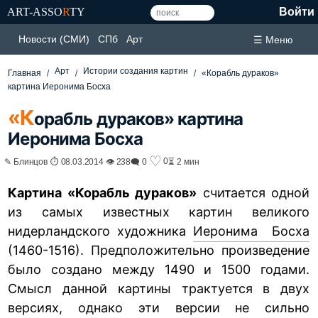
ART-ASSO
R
TY
Войти
Новости (СМИ)
СПб
Арт
☰ Меню
Арт
Истории создания картин
Главная
«Корабль дураков»
картина Иеронима Босха
«К
орабль дураков» картина
Иеронима Босха
♡
0
✎ Блинцов ⏱ 08.03.2014 👁 238
🗨 0
⏳ 2 мин
Картина «Корабль дураков»
считается одной
из самых известных картин великого
нидерландского художника
Иеронима Босха
(1460-1516). Предположительно произведение
было создано между 1490 и 1500 годами.
Смысл данной картины трактуется в двух
версиях, однако эти версии не сильно