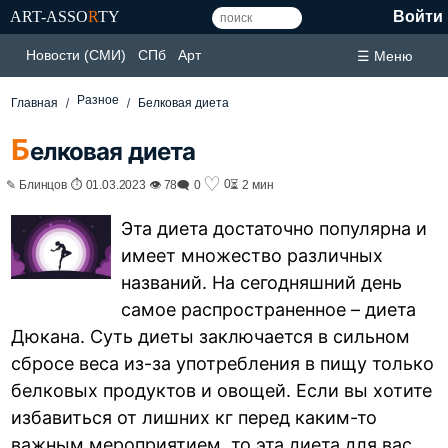
ART-ASSO
R
TY
Войти
Новости (СМИ)
СПб
Арт
☰ Меню
Разное
Главная
Белковая диета
Б
елковая диета
♡
0
✎ Блинцов ⏱ 01.03.2023 👁 78
🗨 0
⏳ 2 мин
Эта диета достаточно популярна и
имеет множество различных
названий. На сегодняшний день
самое распространенное – диета
Дюкана. Суть диеты заключается в сильном
сбросе веса из-за употребления в пищу только
белковых продуктов и овощей. Если вы хотите
избавиться от лишних кг перед каким-то
важным мероприятием, то эта диета для вас,