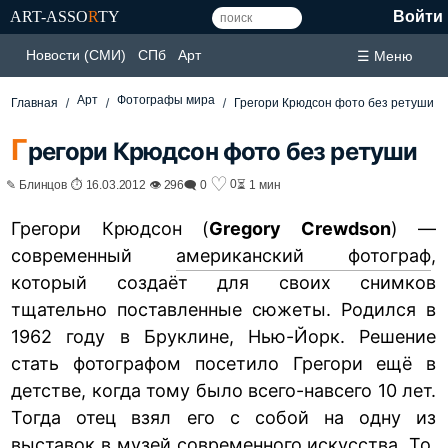
ART-ASSO
R
TY
Войти
Новости (СМИ)
СПб
Арт
☰ Меню
Арт
Фотографы мира
Главная
Грегори Крюдсон фото без ретуши
Г
регори Крюдсон фото без ретуши
♡
0
✎ Блинцов ⏱ 16.03.2012 👁 296
🗨 0
⏳ 1 мин
Грегори Крюдсон (
Gregory Crewdson
) —
современный
американский фотограф
,
который создаёт для своих снимков
тщательно поставленные сюжеты. Родился в
1962 году в Бруклине, Нью-Йорк. Решение
стать фотографом посетило Грегори ещё в
детстве, когда тому было всего-навсего 10 лет.
Тогда отец взял его с собой на одну из
выставок в музей современного искусства. То,