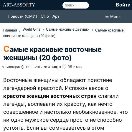
ART-ASSO
R
TY
Войти
Новости (СМИ)
СПб
Арт
☰ Меню
World Girls
Самые красивые девушки
Главная
Самые красивые
восточные женщины (20 фото)
С
амые красивые восточные
женщины (20 фото)
♡
0
✎ Блинцов ⏱ 12.11.2017 👁 414
🗨 0
⏳ 2 мин
Восточные женщины обладают поистине
легендарной красотой. Испокон веков о
красоте женщин восточных стран
слагали
легенды, воспевали их красоту, как нечто
совершенное и настолько необыкновенное, что
ни одно мужское сердце просто не способно
устоять. Если вы сомневаетесь в этом