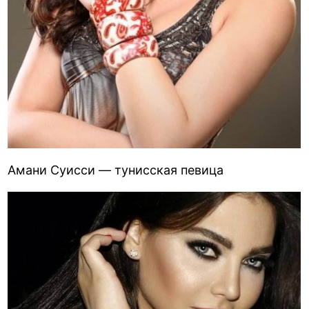
Амани Суисси — тунисская певица