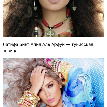
Латифа Бинт Алия Аль Арфуи — тунисская
певица