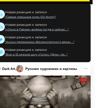
Новая реакция к записи
👍
"Самые смешные коты (20 фото)"
Новая реакция к записи
👍
"«Окно в Париж» актёры тогда и сейчас ..."
Новая реакция к записи
❤️
"Анонс преемника «Великолепного века»:..."
Новая реакция к записи
😂
"Все о 13 сезоне шоу «Голос. Дети»: пр..."
Dark Art
Русские художники и картины
TOP