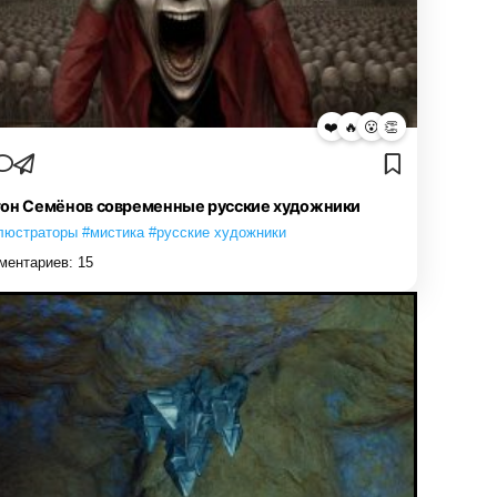
❤️
🔥
😮
👏
он Семёнов современные русские художники
люстраторы #мистика #русские художники
ментариев:
15