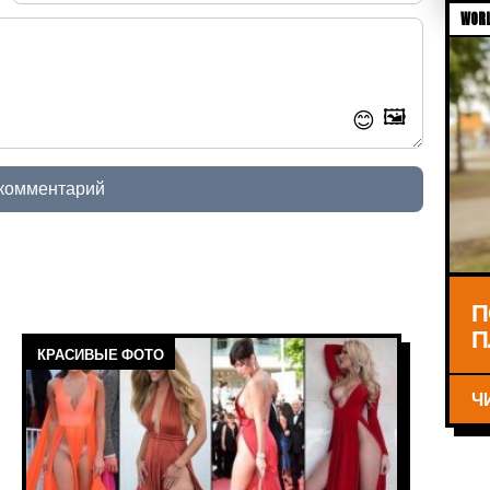
WORL
🖼️
😊
 комментарий
П
П
КРАСИВЫЕ ФОТО
Ч