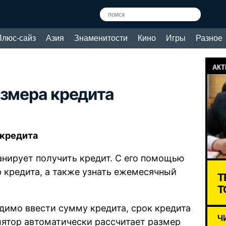
Плюс-сайз
Азия
Знаменитости
Кино
Игры
Разное
АКТ
азмера кредита
 кредита
анирует получить кредит. С его помощью
 кредита, а также узнать ежемесячный
Т
Т
димо ввести сумму кредита, срок кредита
Ч
улятор автоматически рассчитает размер