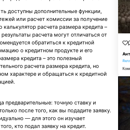
ыть доступны дополнительные функции,
тежей или расчет комиссии за получение
то калькулятор расчета размера кредита –
 результаты расчета могут отличаться от
омендуется обратиться к кредитной
рмацию о кредитном продукте и его
Ант
размера кредита – это полезный
#ил
тельного расчета размера кредита, но
Ком
ном характере и обращаться к кредитной
ацией.
да предварительные: точную ставку и
олько после того, как вы подадите заявку.
дуально — для этого он изучает
ого, кто подал заявку на кредит.