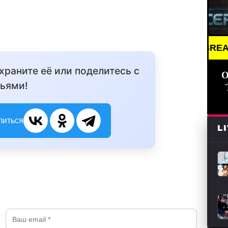
BREAKING NEW
охраните её или поделитесь с
О
ьями!
литься
L