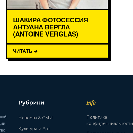
ШАКИРА ФОТОСЕССИЯ
АНТУАНА ВЕРГЛА
(ANTOINE VERGLAS)
ЧИТАТЬ ➔
Info
Рубрики
ный
Политика
Новости & СМИ
ии.
конфиденциальност
Культура и Арт
во,