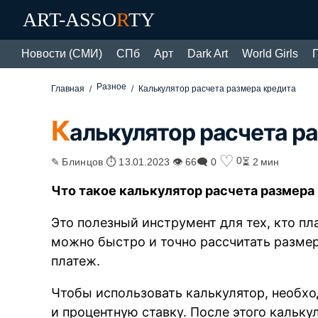
ART-ASSO
R
TY
Новости (СМИ)
СПб
Арт
Dark Art
World Girls
Разное
Главная
Калькулятор расчета размера кредита
К
алькулятор расчета р
♡
0
✎ Блинцов ⏱ 13.01.2023 👁 66
🗨 0
⏳ 2 мин
Что такое калькулятор расчета размера
Это полезный инструмент для тех, кто пл
можно быстро и точно рассчитать размер
платеж.
Чтобы использовать калькулятор, необхо
и процентную ставку. После этого кальк