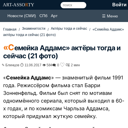
ART-ASSO
R
TY
Войти
Новости (СМИ)
СПб
Арт
☰ Меню
Знаменитости
Актёры тогда и сейчас
Главная
«Семейка Аддамс»
актёры тогда и сейчас (21 фото)
«С
емейка Аддамс» актёры тогда и
сейчас (21 фото)
♡
0
✎ Блинцов ⏱ 11.06.2017 👁 584
🗨 0
⏳ 2 мин
«
Семейка Аддамс
» — знаменитый фильм 1991
года. Режиссёром фильма стал Барри
Зонненфельд. Фильм был снят по мотивам
одноимённого сериала, который выходил в 60-
х годах, и по комиксам Чарльза Аддамса,
который придумал жуткую семейку.