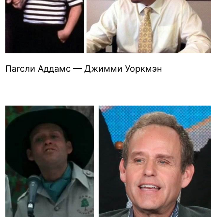
Пагсли Аддамс — Джимми Уоркмэн