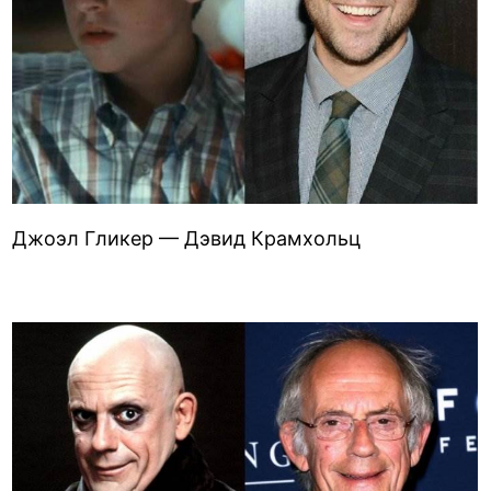
Джоэл Гликер — Дэвид Крамхольц