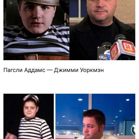
Пагсли Аддамс — Джимми Уоркмэн