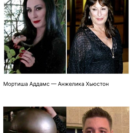
Мортиша Аддамс — Анжелика Хьюстон