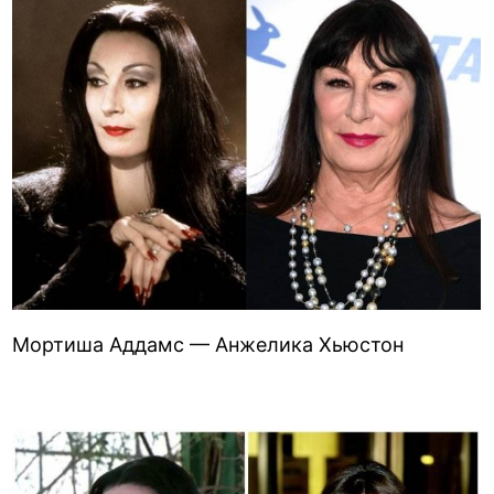
Мортиша Аддамс — Анжелика Хьюстон