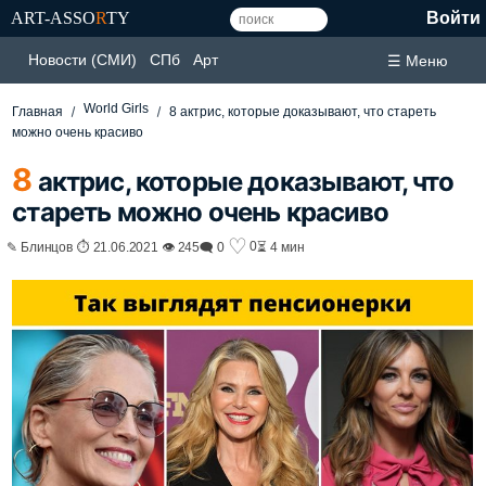
ART-ASSO
R
TY
Войти
Новости (СМИ)
СПб
Арт
☰ Меню
World Girls
Главная
8 актрис, которые доказывают, что стареть
можно очень красиво
8
актрис, которые доказывают, что
стареть можно очень красиво
♡
0
✎ Блинцов ⏱ 21.06.2021 👁 245
🗨 0
⏳ 4 мин