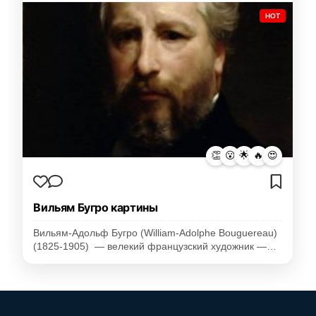
HOT
👏
😮
🌟
🔥
😍
Вильям Бугро картины
Вильям-Адольф Бугро (William-Adolphe Bouguereau)
(1825-1905) — велекий французский художник —…