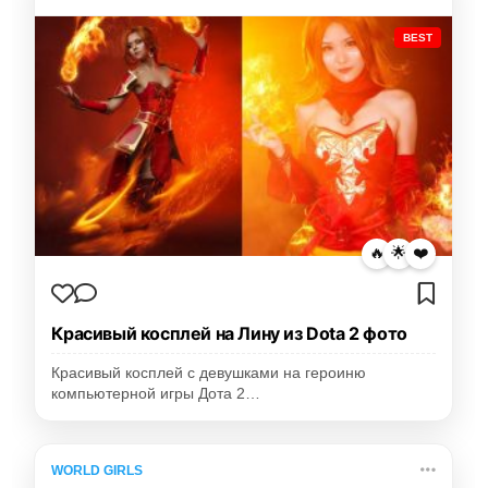
BEST
🔥
🌟
❤️
Красивый косплей на Лину из Dota 2 фото
Красивый косплей с девушками на героиню
компьютерной игры Дота 2…
WORLD GIRLS