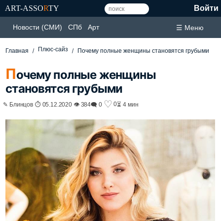
ART-ASSO
R
TY
Войти
Новости (СМИ)
СПб
Арт
☰ Меню
Плюс-сайз
Главная
Почему полные женщины становятся грубыми
П
очему полные женщины
становятся грубыми
♡
0
✎ Блинцов ⏱ 05.12.2020 👁 384
🗨 0
⏳ 4 мин