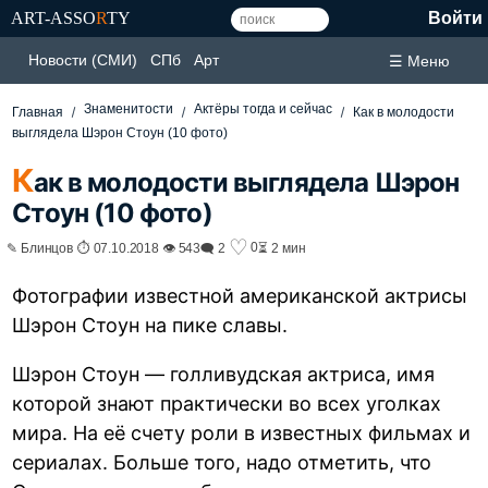
ART-ASSO
R
TY
Войти
Новости (СМИ)
СПб
Арт
☰ Меню
Знаменитости
Актёры тогда и сейчас
Главная
Как в молодости
выглядела Шэрон Стоун (10 фото)
К
ак в молодости выглядела Шэрон
Стоун (10 фото)
♡
0
✎ Блинцов ⏱ 07.10.2018 👁 543
🗨 2
⏳ 2 мин
Фотографии известной американской актрисы
Шэрон Стоун на пике славы.
Шэрон Стоун — голливудская актриса, имя
которой знают практически во всех уголках
мира. На её счету роли в известных фильмах и
сериалах. Больше того, надо отметить, что