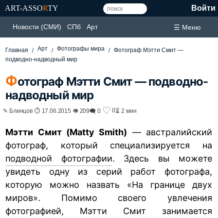
ART-ASSO
R
TY
Войти
Новости (СМИ)
СПб
Арт
☰ Меню
Арт
Фотографы мира
Главная
Фотограф Мэтти Смит —
подводно-надводный мир
Ф
отограф Мэтти Смит — подводно-
надводный мир
♡
0
✎ Блинцов ⏱ 17.06.2015 👁 209
🗨 0
⏳ 2 мин
Мэтти Смит (Matty Smith)
— австралийский
фотограф, который специализируется на
подводной фотографии
. Здесь вы можете
увидеть одну из серий работ фотографа,
которую можно назвать «На границе двух
миров». Помимо своего увлечения
фотографией, Мэтти Смит занимается