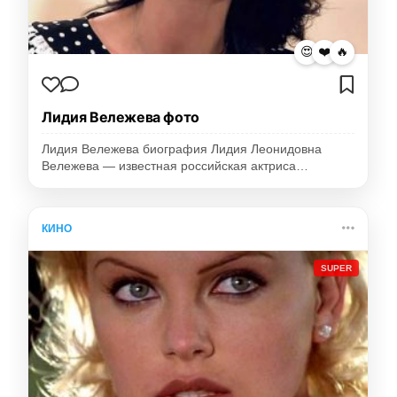
😍
❤️
🔥
Лидия Вележева фото
Лидия Вележева биография Лидия Леонидовна
Вележева — известная российская актриса…
КИНО
SUPER