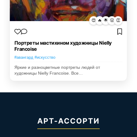
😍
🔥
🌟
😮
👏
Портреты мастихином художницы Nielly
Francoise
#авангард #искусство
Яркие и разноцветные портреты людей от
художницы Nielly Francoise. Все…
АРТ-АССОРТИ