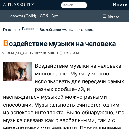
ART-ASSO
R
TY
Войти
Новости (СМИ)
СПб
Арт
☰ Меню
Разное
Главная
Воздействие музыки на человека
В
оздействие музыки на человека
♡
0
✎ Блинцов ⏱ 28.12.2022 👁 74
🗨 0
⏳ 2 мин
Воздействие музыки на человека
многогранно. Музыку можно
использовать для передачи самых
разных сообщений, и
наслаждаться музыкой можно разными
способами. Музыкальность считается одним
из аспектов интеллекта. Было обнаружено, что
музыка связана как с вербальными, так и с
математическими навыками. Прослушивание