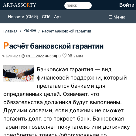
ART-ASSO
R
TY
Войти
Новости (СМИ)
СПб
Арт
☰ Меню
Разное
Главная
Расчёт банковской гарантии
Р
асчёт банковской гарантии
♡
0
✎ Блинцов ⏱ 09.11.2022 👁 66
🗨 0
⏳ 2 мин
Банковская гарантия — вид
финансовой поддержки, который
прелагается банками для
определённых целей. Означает, что
обязательства должника будут выполнены.
Другими словами, если должник не сможет
погасить долг, его покроет банк. Банковская
гарантия позволяет покупателю или должнику
приобретать товары/оборудование по